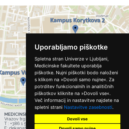
Uporabljamo piškotke
Spletna stran Univerze v Ljubljani,
Medicinske fakultete uporablja
piškotke. Nujni piškotki bodo naloženi
s klikom na »Dovoli samo nujne«. Za
potrditev funkcionalnih in analitičnih
piškotkov kliknite na »Dovoli vse«.
Več informacij in nastavitve najdete na
spletni strani
Nastavitve zasebnosti
.
MEDICINSKA FAKULTETA UL,
Dovoli vse
Vrazov trg 2, 1000 Ljubljana, Slovenija,
T :
+386 1 543 77 00
, F: +386 1 543 77 01,
E:
dekanat@mf.uni-lj.si
,
Dovoli samo nujne