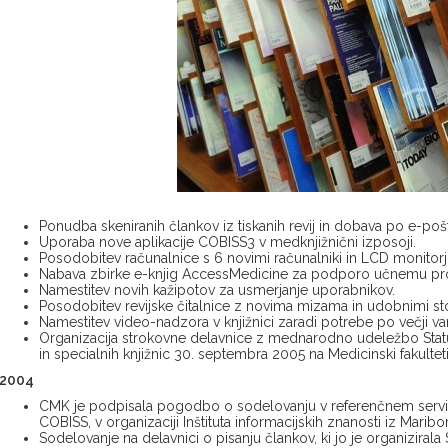
Ponudba skeniranih člankov iz tiskanih revij in dobava po e-pošt
Uporaba nove aplikacije COBISS3 v medknjižnični izposoji.
Posodobitev računalnice s 6 novimi računalniki in LCD monitorji
Nabava zbirke e-knjig AccessMedicine za podporo učnemu pr
Namestitev novih kažipotov za usmerjanje uporabnikov.
Posodobitev revijske čitalnice z novima mizama in udobnimi sto
Namestitev video-nadzora v knjižnici zaradi potrebe po večji var
Organizacija strokovne delavnice z mednarodno udeležbo Status
in specialnih knjižnic 30. septembra 2005 na Medicinski fakulteti 
2004
CMK je podpisala pogodbo o sodelovanju v referenčnem servisu
COBISS, v organizaciji Inštituta informacijskih znanosti iz Maribor
Sodelovanje na delavnici o pisanju člankov, ki jo je organizirala