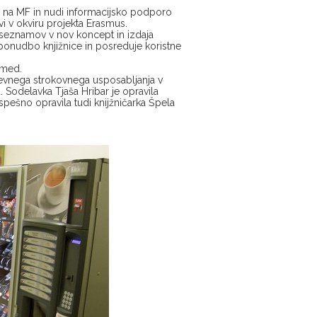
re na MF in nudi informacijsko podporo
 v okviru projekta Erasmus.
seznamov v nov koncept in izdaja
ponudbo knjižnice in posreduje koristne
amed.
nevnega strokovnega usposabljanja v
 Sodelavka Tjaša Hribar je opravila
 uspešno opravila tudi knijžničarka Špela