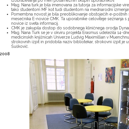
izobraževanja po meri posameznih skupin uporabnikov.
Mag. Nana turk je bila imenovana za tutorja za informacijske vi
tako študentom MF kot tudi študentom na mednarodni izmenjavi
Pomembna novost je bila preoblikovanje obstoječih e-poštnih 
mesečnika E-novice CMK. Ta uporabnike celoviteje seznanja s 
novice iz sveta informacij.
CMK je zakupila dostop do sodobnega kliničnega orodja Dyn
Mag. Nana Turk se je v okviru projekta Erasmus udeležila 14-d
medicinskih knjižnicah Univerze Ludvig Maximillian v Muenchnu.
strokovnih izpit in pridobila naziv bibliotekar, strokovni izpit je
Šuškovič.
2008