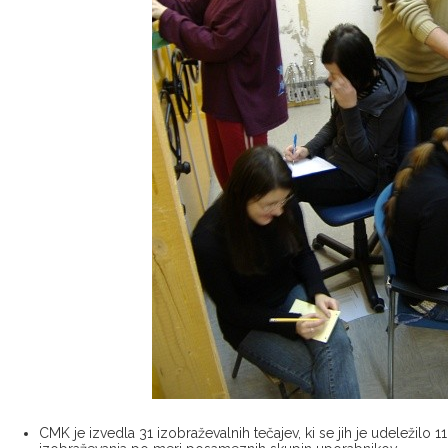
CMK je izvedla 31 izobraževalnih tečajev, ki se jih je udeležilo 11