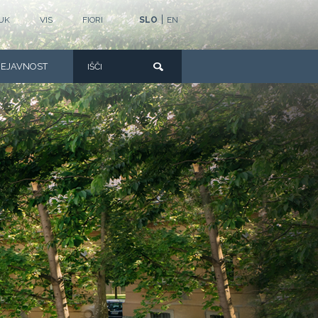
|
UK
VIS
FIORI
SLO
EN
DEJAVNOST