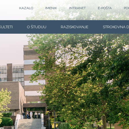
KAZALO
IMENIK
INTRANET
E-POŠTA
PO
KULTETI
O ŠTUDIJU
RAZISKOVANJE
STROKOVNA 