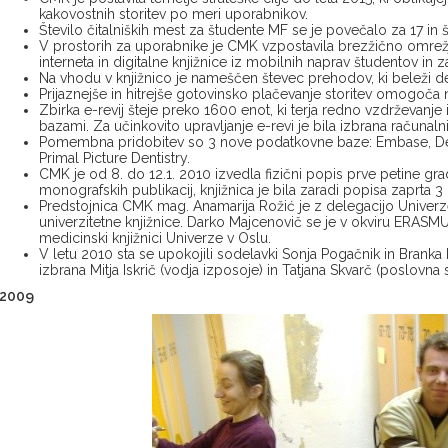
kakovostnih storitev po meri uporabnikov.
Število čitalniških mest za študente MF se je povečalo za 17 in 
V prostorih za uporabnike je CMK vzpostavila brezžično omr
interneta in digitalne knjižnice iz mobilnih naprav študentov in 
Na vhodu v knjižnico je nameščen števec prehodov, ki beleži de
Prijaznejše in hitrejše gotovinsko plačevanje storitev omogoča 
Zbirka e-revij šteje preko 1600 enot, ki terja redno vzdrževanje
bazami. Za učinkovito upravljanje e-revi je bila izbrana računalni
Pomembna pridobitev so 3 nove podatkovne baze: Embase, Den
Primal Picture Dentistry.
CMK je od 8. do 12.1. 2010 izvedla fizični popis prve petine grad
monografskih publikacij, knjižnica je bila zaradi popisa zaprta 3 
Predstojnica CMK mag. Anamarija Rožić je z delegacijo Univerze
univerzitetne knjižnice. Darko Majcenovič se je v okviru ERAS
medicinski knjižnici Univerze v Oslu.
V letu 2010 sta se upokojili sodelavki Sonja Pogačnik in Branka D
izbrana Mitja Iskrič (vodja izposoje) in Tatjana Skvarč (poslovna 
2009