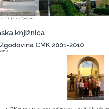
ica
/
O knjižnici
/
Zgodovina
ska knjižnica
Zgodovina CMK 2001-2010
2010
CMK je postavila temelje strateške cilje do leta 2015, ki obliku