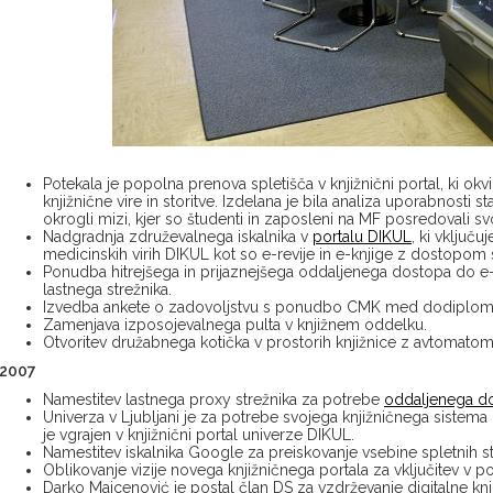
Potekala je popolna prenova spletišča v knjižnični portal, ki o
knjižnične vire in storitve. Izdelana je bila analiza uporabnosti s
okrogli mizi, kjer so študenti in zaposleni na MF posredovali s
Nadgradnja združevalnega iskalnika v
portalu DIKUL
, ki vključ
medicinskih virih DIKUL kot so e-revije in e-knjige z dostopom
Ponudba hitrejšega in prijaznejšega oddaljenega dostopa do e
lastnega strežnika.
Izvedba ankete o zadovoljstvu s ponudbo CMK med dodiplomsk
Zamenjava izposojevalnega pulta v knjižnem oddelku.
Otvoritev družabnega kotička v prostorih knjižnice z avtomatom 
2007
Namestitev lastnega proxy strežnika za potrebe
oddaljenega do
Univerza v Ljubljani je za potrebe svojega knjižničnega sistema n
je vgrajen v knjižnični portal univerze DIKUL.
Namestitev iskalnika Google za preiskovanje vsebine spletnih str
Oblikovanje vizije novega knjižničnega portala za vključitev v po
Darko Majcenović je postal član DS za vzdrževanje digitalne knj