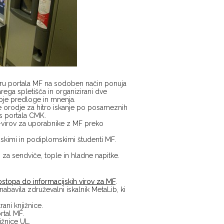
kviru portala MF na sodoben način ponuja
tarega spletišča in organizirani dve
voje predloge in mnenja.
uje orodje za hitro iskanje po posameznih
 s portala CMK.
-virov za uporabnike z MF preko
imi in podiplomskimi študenti MF.
za sendviče, tople in hladne napitke.
stopa do informacijskih virov za MF
.
abavila združevalni iskalnik MetaLib, ki
ani knjižnice.
rtal MF.
ižnice UL.