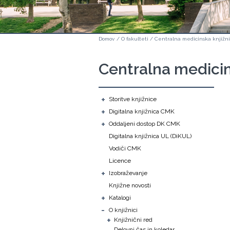
Domov
/
O fakulteti
/
Centralna medicinska knjižn
Centralna medicin
+
Storitve knjižnice
+
Digitalna knjižnica CMK
+
Oddaljeni dostop DK CMK
Digitalna knjižnica UL (DiKUL)
Vodiči CMK
Licence
+
Izobraževanje
Knjižne novosti
+
Katalogi
-
O knjižnici
+
Knjižnični red
Delovni čas in koledar