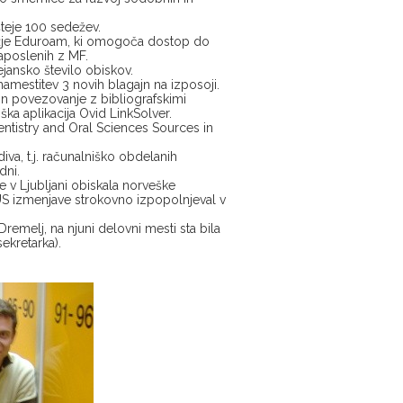
šteje 100 sedežev.
ežje Eduroam, ki omogoča dostop do
zaposlenih z MF.
jansko število obiskov.
namestitev 3 novih blagajn na izposoji.
 in povezovanje z bibliografskimi
ška aplikacija Ovid LinkSolver.
tistry and Oral Sciences Sources in
iva, t.j. računalniško obdelanih
dni.
 v Ljubljani obiskala norveške
MUS izmenjave strokovno izpopolnjeval v
remelj, na njuni delovni mesti sta bila
sekretarka).