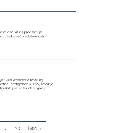
a atlasa. Atlas predstavlja
v z zbirko večpredstavnostnih
:30-14:00 webinar o revoluciji
metne inteligence v izboljševanje
vtorskih pravic ter ohranjanju
…
33
Next →