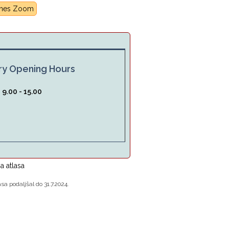
rnes Zoom
ry Opening Hours
:
9.00 - 15.00
a atlasa
a podaljšal do 31.7.2024.