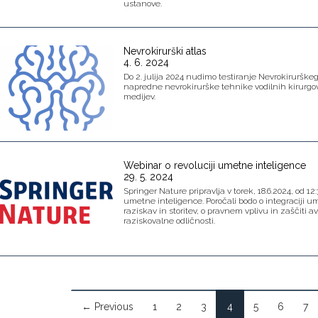
ustanove.
Nevrokirurški atlas
4. 6. 2024
Do 2. julija 2024 nudimo testiranje Nevrokirurškeg
napredne nevrokirurške tehnike vodilnih kirurgo
medijev.
Webinar o revoluciji umetne inteligence
29. 5. 2024
Springer Nature pripravlja v torek, 18.6.2024, od 12
umetne inteligence. Poročali bodo o integraciji u
raziskav in storitev, o pravnem vplivu in zaščiti a
raziskovalne odličnosti.
← Previous
1
2
3
4
5
6
7