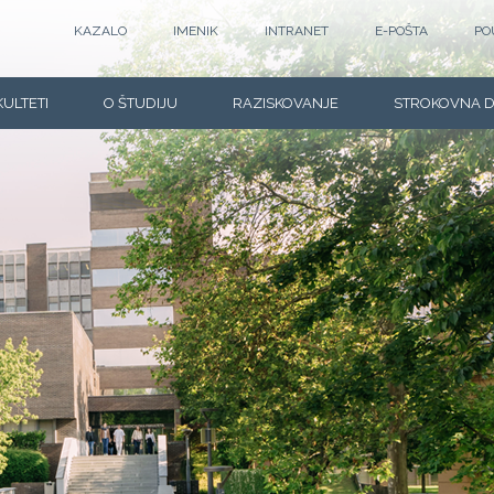
KAZALO
IMENIK
INTRANET
E-POŠTA
PO
KULTETI
O ŠTUDIJU
RAZISKOVANJE
STROKOVNA 