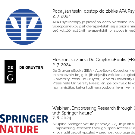
Podaljšan testni dostop do zbirke APA Ps
2. 7. 2024
APA PsycTherapy je pretočna video platforma, na k
videoposnetkov psihoterapevtskih sej s priznanimi
več kot 100 različnih terapevtskih pristopov in več
Elektronska zbirka De Gruyter eBooks (EBA
2. 7. 2024
De Gruyter eBooks (EBA - All eBooks Collection) je
in strokovnih knjig, ki jih objavlja več kot 40 ugl
University Press, De Gruyter, Harvard University Pr
Press, Yale University Press). Knjige pokrivajo tak
humanistike, kakor tudi naravoslovja, tehnike in
Webinar „Empowering Research through 
with Springer Nature"
7. 6. 2024
Skupina Springer Nature pripravlja 27. junija ob 
„Empowering Research through Open Access Publ
ki bo nudil celovit vpogled v prednosti odprtega d