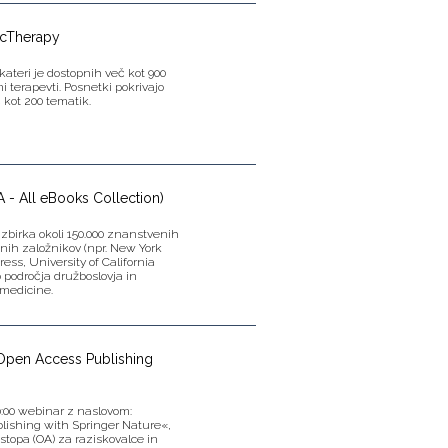
ycTherapy
ateri je dostopnih več kot 900
 terapevti. Posnetki pokrivajo
 kot 200 tematik.
 - All eBooks Collection)
 zbirka okoli 150.000 znanstvenih
ednih založnikov (npr. New York
ess, University of California
o področja družboslovja in
 medicine.
Open Access Publishing
10:00 webinar z naslovom:
ishing with Springer Nature«,
ostopa (OA) za raziskovalce in