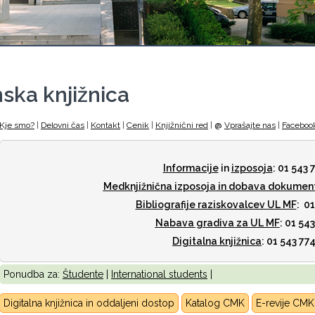
ska knjižnica
Kje smo?
|
Delovni čas
|
Kontakt
|
Cenik
|
Knjižnični red
|
@
Vprašajte nas
|
Faceboo
Informacije
in
izposoja
: 01 543 
Medknjižnična izposoja
in dobava dokumen
Bibliografije raziskovalcev UL MF
: 0
Nabava gradiva za UL MF
: 01 54
Digitalna knjižnica
: 01 543 77
Ponudba za:
Študente
|
International students
|
Digitalna knjižnica in oddaljeni dostop
Katalog CMK
E-revije CM