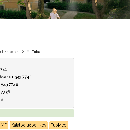
k
|
Instagram
|
X
|
YouTube
7741
tov
: 01 543 7742
1 543 7740
3 7736
46
K MF
Katalog učbenikov
PubMed