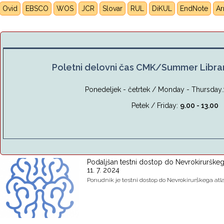
Ovid
EBSCO
WOS
JCR
Slovar
RUL
DiKUL
E
ndNote
A
Poletni delovni čas CMK/Summer Libra
Ponedeljek - četrtek / Monday - Thursday.
Petek / Friday:
9.00 - 13.00
Podaljšan testni dostop do Nevrokirurškeg
11. 7. 2024
Ponudnik je testni dostop do Nevrokirurškega atlas