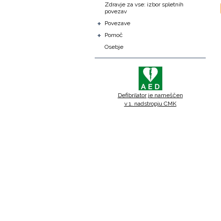
Zdravje za vse: izbor spletnih
povezav
+
Povezave
+
Pomoč
Osebje
Defibrilator je nameščen
v 1. nadstropju CMK