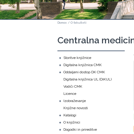
Domov
/
O fakulteti
Centralna medicin
+
Storitve knjižnice
+
Digitalna knjižnica CMK
+
Oddaljeni dostop DK CMK
Digitalna knjižnica UL (DiKUL)
Vodiči CMK
Licence
+
Izobraževanje
Knjižne novosti
+
Katalogi
+
O knjižnici
+
Dogodki in prireditve