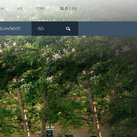
|
UK
VIS
FIORI
SLO
EN
DEJAVNOST