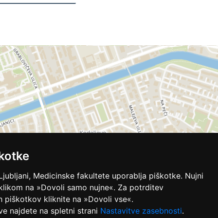
kotke
Ljubljani, Medicinske fakultete uporablja piškotke. Nujni
 klikom na »Dovoli samo nujne«. Za potrditev
ih piškotkov kliknite na »Dovoli vse«.
ve najdete na spletni strani
Nastavitve zasebnosti
.