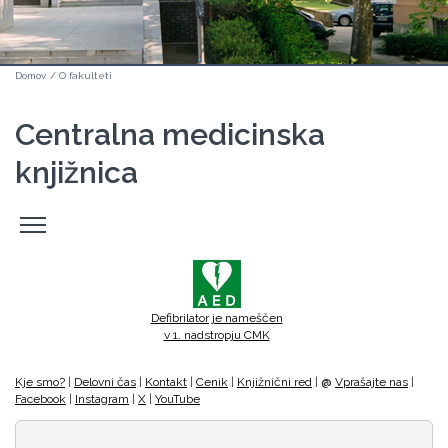
Domov
/
O fakulteti
Centralna medicinska
knjižnica
Odpri
stranski
meni
Defibrilator je nameščen
v 1. nadstropju CMK
Kje smo?
|
Delovni čas
|
Kontakt
|
Cenik
|
Knjižnični red
|
@
Vprašajte nas
|
Facebook
|
Instagram
|
X
|
YouTube