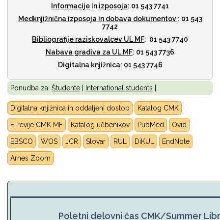
Informacije
in
izposoja
: 01 543 7741
Medknjižnična izposoja
in dobava dokumentov
: 01 543
7742
Bibliografije raziskovalcev UL MF
: 01 543 7740
Nabava gradiva za UL MF
: 01 543 7736
Digitalna knjižnica
: 01 543 7746
Ponudba za:
Študente
|
International students
|
Digitalna knjižnica in oddaljeni dostop
Katalog CMK
E-revije CMK MF
Katalog učbenikov
PubMed
Ovid
EBSCO
WOS
JCR
Slovar
RUL
DiKUL
E
ndNote
Arnes Zoom
Poletni delovni čas CMK/Summer Lib