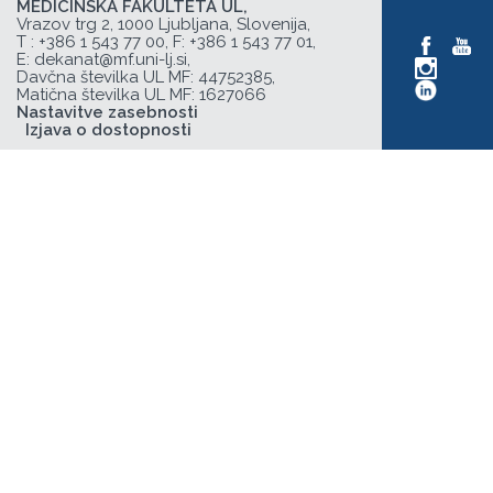
MEDICINSKA FAKULTETA UL,
Vrazov trg 2, 1000 Ljubljana, Slovenija,
T :
+386 1 543 77 00
, F: +386 1 543 77 01,
E:
dekanat@mf.uni-lj.si
,
Davčna številka UL MF: 44752385,
Matična številka UL MF: 1627066
Nastavitve zasebnosti
Izjava o dostopnosti