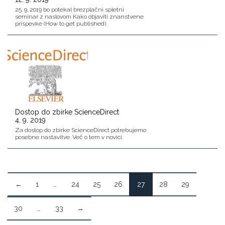
25. 9. 2019 bo potekal brezplačni spletni
seminar z naslovom Kako objaviti znanstvene
prispevke (How to get published).
Dostop do zbirke ScienceDirect
4. 9. 2019
Za dostop do zbirke ScienceDirect potrebujemo
posebne nastavitve. Več o tem v novici.
←
1
…
24
25
26
27
28
29
30
…
33
→