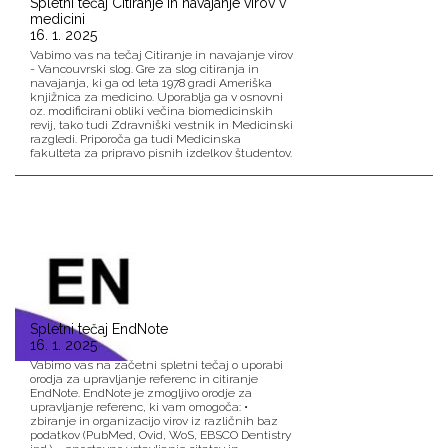
Spletni tečaj Citiranje in navajanje virov v
medicini
16. 1. 2025
Vabimo vas na tečaj Citiranje in navajanje virov
- Vancouvrski slog. Gre za slog citiranja in
navajanja, ki ga od leta 1978 gradi Ameriška
knjižnica za medicino. Uporablja ga v osnovni
oz. modificirani obliki večina biomedicinskih
revij, tako tudi Zdravniški vestnik in Medicinski
razgledi. Priporoča ga tudi Medicinska
fakulteta za pripravo pisnih izdelkov študentov.
Spletni tečaj EndNote
16. 1. 2025
Vabimo vas na začetni spletni tečaj o uporabi
orodja za upravljanje referenc in citiranje
EndNote. EndNote je zmogljivo orodje za
upravljanje referenc, ki vam omogoča: •
zbiranje in organizacijo virov iz različnih baz
podatkov (PubMed, Ovid, WoS, EBSCO Dentistry