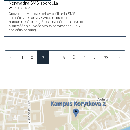
Nenavadna SMS-sporočila
21. 10. 2024
Opozorili bi vas, da storitev pošiljanja SMS-
sporočil iz sistema COBISS ni predmet
naročnine. Član knjižnice, naročen na to vrsto
e-obveščanja, plača vsako posamezno SMS-
sporočilo posebej.
←
1
2
3
4
5
6
7
…
33
→