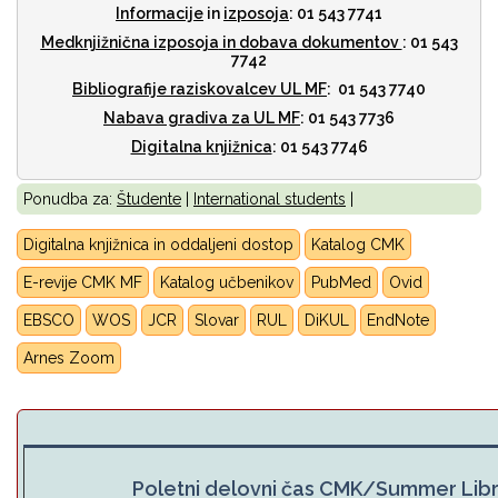
Informacije
in
izposoja
: 01 543 7741
Medknjižnična izposoja
in dobava dokumentov
: 01 543
7742
Bibliografije raziskovalcev UL MF
: 01 543 7740
Nabava gradiva za UL MF
: 01 543 7736
Digitalna knjižnica
: 01 543 7746
Ponudba za:
Študente
|
International students
|
Digitalna knjižnica in oddaljeni dostop
Katalog CMK
E-revije CMK MF
Katalog učbenikov
PubMed
Ovid
EBSCO
WOS
JCR
Slovar
RUL
DiKUL
E
ndNote
Arnes Zoom
Poletni delovni čas CMK/Summer Lib