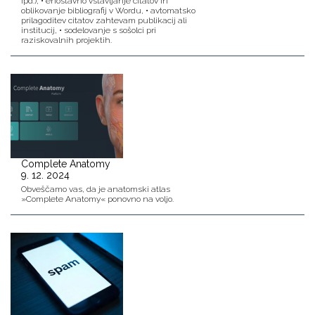
ipd.), • enostavno vstavljanje citatov in
oblikovanje bibliografij v Wordu, • avtomatsko
prilagoditev citatov zahtevam publikacij ali
institucij, • sodelovanje s sošolci pri
raziskovalnih projektih.
Complete Anatomy
9. 12. 2024
Obveščamo vas, da je anatomski atlas
»Complete Anatomy« ponovno na voljo.