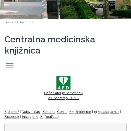
Domov
/
O fakulteti
Centralna medicinska
knjižnica
Odpri
stranski
meni
Defibrilator je nameščen
v 1. nadstropju CMK
Kje smo?
|
Delovni čas
|
Kontakt
|
Cenik
|
Knjižnični red
|
@
Vprašajte nas
|
Facebook
|
Instagram
|
X
|
YouTube