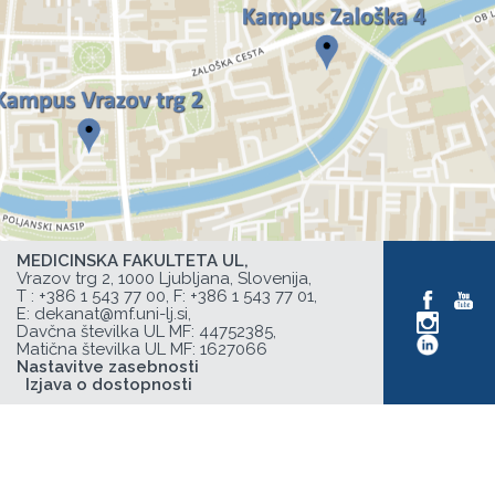
MEDICINSKA FAKULTETA UL,
Vrazov trg 2, 1000 Ljubljana, Slovenija,
T :
+386 1 543 77 00
, F: +386 1 543 77 01,
E:
dekanat@mf.uni-lj.si
,
Davčna številka UL MF: 44752385,
Matična številka UL MF: 1627066
Nastavitve zasebnosti
Izjava o dostopnosti