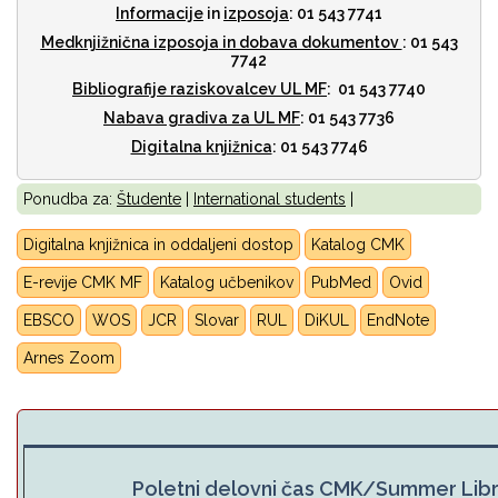
Informacije
in
izposoja
: 01 543 7741
Medknjižnična izposoja
in dobava dokumentov
: 01 543
7742
Bibliografije raziskovalcev UL MF
: 01 543 7740
Nabava gradiva za UL MF
: 01 543 7736
Digitalna knjižnica
: 01 543 7746
Ponudba za:
Študente
|
International students
|
Digitalna knjižnica in oddaljeni dostop
Katalog CMK
E-revije CMK MF
Katalog učbenikov
PubMed
Ovid
EBSCO
WOS
JCR
Slovar
RUL
DiKUL
E
ndNote
Arnes Zoom
Poletni delovni čas CMK/Summer Lib