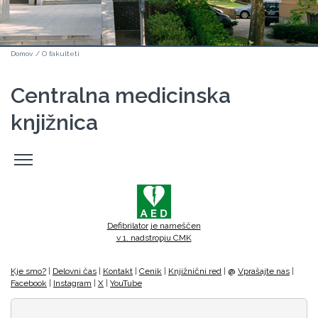
Domov
/
O fakulteti
Centralna medicinska
knjižnica
Odpri
stranski
meni
Defibrilator je nameščen
v 1. nadstropju CMK
Kje smo?
|
Delovni čas
|
Kontakt
|
Cenik
|
Knjižnični red
|
@
Vprašajte nas
|
Facebook
|
Instagram
|
X
|
YouTube