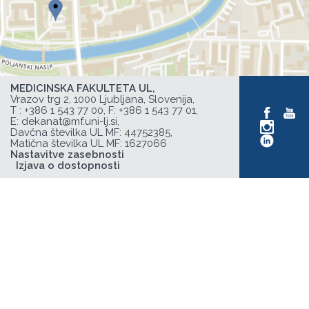
MEDICINSKA FAKULTETA UL,
Vrazov trg 2, 1000 Ljubljana, Slovenija,
T :
+386 1 543 77 00
, F: +386 1 543 77 01,
E:
dekanat@mf.uni-lj.si
,
Davčna številka UL MF: 44752385,
Matična številka UL MF: 1627066
Nastavitve zasebnosti
Izjava o dostopnosti