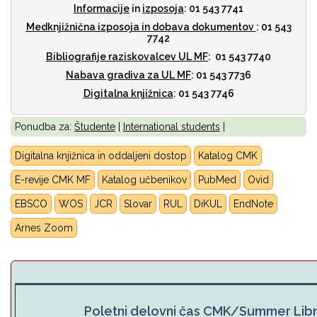
Informacije
in
izposoja
: 01 543 7741
Medknjižnična izposoja
in dobava dokumentov
: 01 543
7742
Bibliografije raziskovalcev UL MF
: 01 543 7740
Nabava gradiva za UL MF
: 01 543 7736
Digitalna knjižnica
: 01 543 7746
Ponudba za:
Študente
|
International students
|
Digitalna knjižnica in oddaljeni dostop
Katalog CMK
E-revije CMK MF
Katalog učbenikov
PubMed
Ovid
EBSCO
WOS
JCR
Slovar
RUL
DiKUL
E
ndNote
Arnes Zoom
Poletni delovni čas CMK/Summer Lib