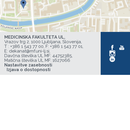
MEDICINSKA FAKULTETA UL,
Vrazov trg 2, 1000 Ljubljana, Slovenija,
T :
+386 1 543 77 00
, F: +386 1 543 77 01,
E:
dekanat@mf.uni-lj.si
,
Davčna številka UL MF: 44752385,
Matična številka UL MF: 1627066
Nastavitve zasebnosti
Izjava o dostopnosti