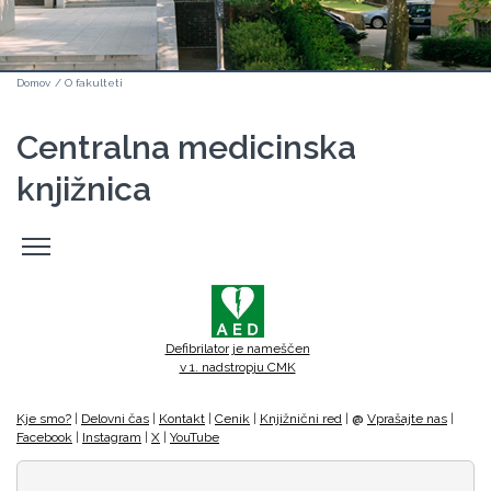
Domov
/
O fakulteti
Centralna medicinska
knjižnica
Odpri
stranski
meni
Defibrilator je nameščen
v 1. nadstropju CMK
Kje smo?
|
Delovni čas
|
Kontakt
|
Cenik
|
Knjižnični red
|
@
Vprašajte nas
|
Facebook
|
Instagram
|
X
|
YouTube