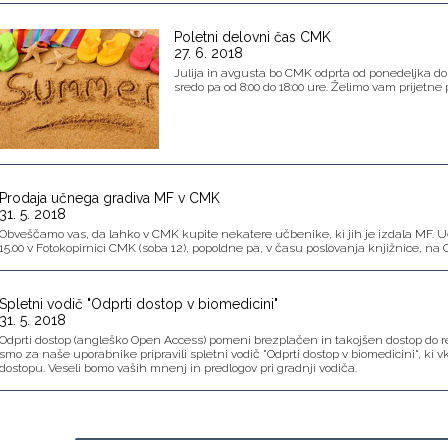
Poletni delovni čas CMK
27. 6. 2018
Julija in avgusta bo CMK odprta od ponedeljka do p
sredo pa od 8:00 do 18:00 ure. Želimo vam prijetne 
Prodaja učnega gradiva MF v CMK
31. 5. 2018
Obveščamo vas, da lahko v CMK kupite nekatere učbenike, ki jih je izdala MF. U
15.00 v Fotokopirnici CMK (soba 12), popoldne pa, v času poslovanja knjižnice, na O
Spletni vodič "Odprti dostop v biomedicini"
31. 5. 2018
Odprti dostop (angleško Open Access) pomeni brezplačen in takojšen dostop do r
smo za naše uporabnike pripravili spletni vodič "Odprti dostop v biomedicini", ki 
dostopu. Veseli bomo vaših mnenj in predlogov pri gradnji vodiča.