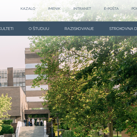
KAZALO
IMENIK
INTRANET
E-POŠTA
PO
KULTETI
O ŠTUDIJU
RAZISKOVANJE
STROKOVNA 