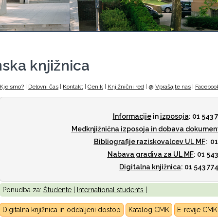
ska knjižnica
Kje smo?
|
Delovni čas
|
Kontakt
|
Cenik
|
Knjižnični red
|
@
Vprašajte nas
|
Faceboo
Informacije
in
izposoja
: 01 543 
Medknjižnična izposoja
in dobava dokumen
Bibliografije raziskovalcev UL MF
: 0
Nabava gradiva za UL MF
: 01 54
Digitalna knjižnica
: 01 543 77
Ponudba za:
Študente
|
International students
|
Digitalna knjižnica in oddaljeni dostop
Katalog CMK
E-revije CM