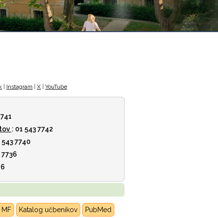
k
|
Instagram
|
X
|
YouTube
7741
tov
: 01 543 7742
1 543 7740
3 7736
46
K MF
Katalog učbenikov
PubMed