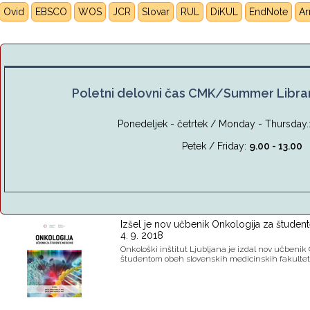
Ovid
EBSCO
WOS
JCR
Slovar
RUL
DiKUL
E
ndNote
A
Poletni delovni čas CMK/Summer Libra
Ponedeljek - četrtek / Monday - Thursday.
Petek / Friday:
9.00 - 13.00
Izšel je nov učbenik Onkologija za študen
4. 9. 2018
Onkološki inštitut Ljubljana je izdal nov učbeni
študentom obeh slovenskih medicinskih fakultet. 