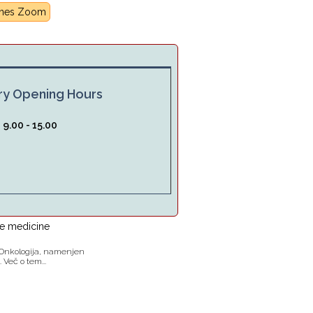
rnes Zoom
ry Opening Hours
:
9.00 - 15.00
te medicine
k Onkologija, namenjen
Več o tem...