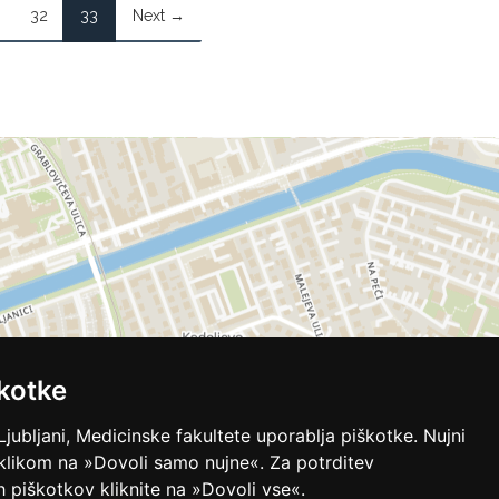
32
33
Next →
kotke
Ljubljani, Medicinske fakultete uporablja piškotke. Nujni
 klikom na »Dovoli samo nujne«. Za potrditev
ih piškotkov kliknite na »Dovoli vse«.