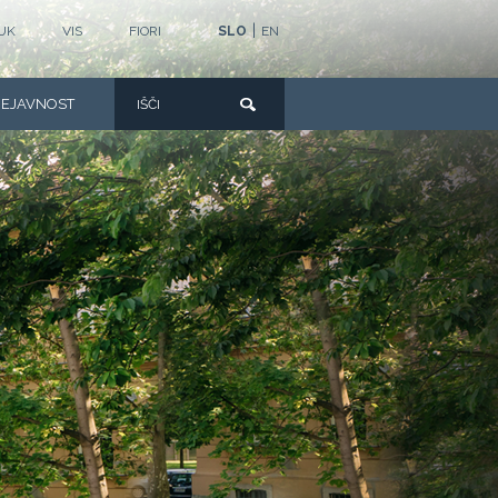
|
UK
VIS
FIORI
SLO
EN
DEJAVNOST