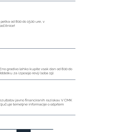
etka od 8:00 do 15:00 ure, v
počitnice!
čno gradivo lahko kupite vsak dan od 8.00 do
ddelku za izposojo revij (soba 19).
ezultatov javno financiranih raziskav. V CMK
vključuje temeljne informacije o odprtem