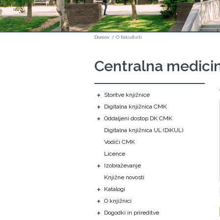
Domov
/
O fakulteti
Centralna medicin
+
Storitve knjižnice
+
Digitalna knjižnica CMK
+
Oddaljeni dostop DK CMK
Digitalna knjižnica UL (DiKUL)
Vodiči CMK
Licence
+
Izobraževanje
Knjižne novosti
+
Katalogi
+
O knjižnici
+
Dogodki in prireditve