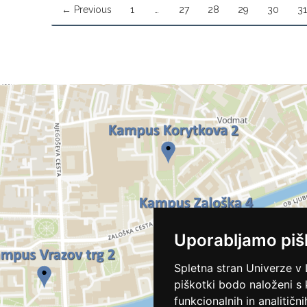
← Previous
1
…
27
28
29
30
31
Uporabljamo piš
Spletna stran Univerze v 
piškotki bodo naloženi s
funkcionalnih in analitičn