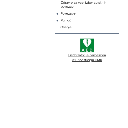
Zdravje za vse: izbor spletnih
povezav
+
Povezave
+
Pomoč
Osebje
Defibrilator je nameščen
v 1. nadstropju CMK