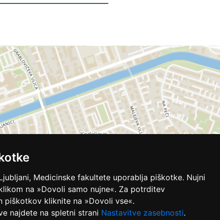
kotke
Ljubljani, Medicinske fakultete uporablja piškotke. Nujni
 klikom na »Dovoli samo nujne«. Za potrditev
ih piškotkov kliknite na »Dovoli vse«.
ve najdete na spletni strani
Nastavitve zasebnosti
.