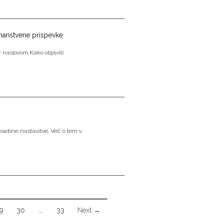
znanstvene prispevke
z naslovom Kako objaviti
osebne nastavitve. Več o tem v
9
30
…
33
Next →