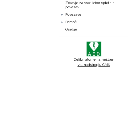
Zdravje za vse: izbor spletnih
povezav
+
Povezave
+
Pomoč
Osebje
Defibrilator je nameščen
v 1. nadstropju CMK