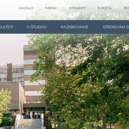
KAZALO
IMENIK
INTRANET
E-POŠTA
PO
KULTETI
O ŠTUDIJU
RAZISKOVANJE
STROKOVNA 