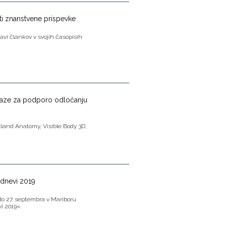
ti znanstvene prispevke
avi člankov v svojih časopisih
 baze za podporo odločanju
cland Anatomy, Visible Body 3D,
 dnevi 2019
 do 27. septembra v Mariboru
i 2019«.