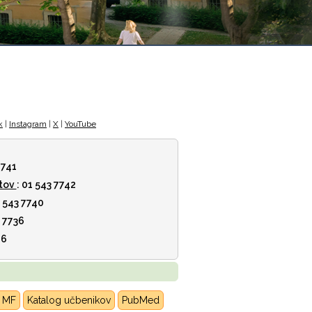
k
|
Instagram
|
X
|
YouTube
7741
tov
: 01 543 7742
1 543 7740
3 7736
46
K MF
Katalog učbenikov
PubMed