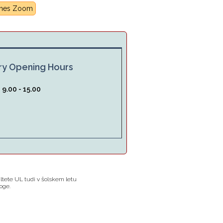
rnes Zoom
ry Opening Hours
:
9.00 - 15.00
tete UL tudi v šolskem letu
oge.