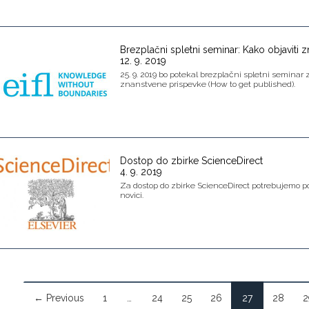
Brezplačni spletni seminar: Kako objaviti 
12. 9. 2019
25. 9. 2019 bo potekal brezplačni spletni seminar 
znanstvene prispevke (How to get published).
Dostop do zbirke ScienceDirect
4. 9. 2019
Za dostop do zbirke ScienceDirect potrebujemo p
novici.
← Previous
1
…
24
25
26
27
28
2