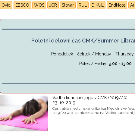
Ovid
EBSCO
WOS
JCR
Slovar
RUL
DiKUL
E
ndNote
A
Poletni delovni čas CMK/Summer Libra
Ponedeljek - četrtek / Monday - Thursday.
Petek / Friday:
9.00 - 13.00
Vadba kundalini joge v CMK (2019/20)
23. 10. 2019
Centralna medicinska knjižnica Medicinske fakul
2019/20 vabi zainteresirane na Vadbo kundalini j