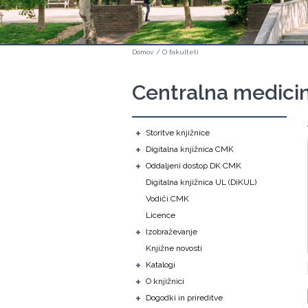
Domov
/
O fakulteti
Centralna medicin
+
Storitve knjižnice
+
Digitalna knjižnica CMK
+
Oddaljeni dostop DK CMK
Digitalna knjižnica UL (DiKUL)
Vodiči CMK
Licence
+
Izobraževanje
Knjižne novosti
+
Katalogi
+
O knjižnici
+
Dogodki in prireditve