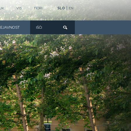
|
UK
VIS
FIORI
SLO
EN
DEJAVNOST