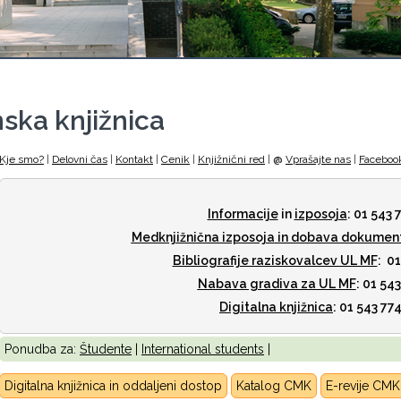
ska knjižnica
Kje smo?
|
Delovni čas
|
Kontakt
|
Cenik
|
Knjižnični red
|
@
Vprašajte nas
|
Faceboo
Informacije
in
izposoja
: 01 543 
Medknjižnična izposoja
in dobava dokumen
Bibliografije raziskovalcev UL MF
: 0
Nabava gradiva za UL MF
: 01 54
Digitalna knjižnica
: 01 543 77
Ponudba za:
Študente
|
International students
|
Digitalna knjižnica in oddaljeni dostop
Katalog CMK
E-revije CM