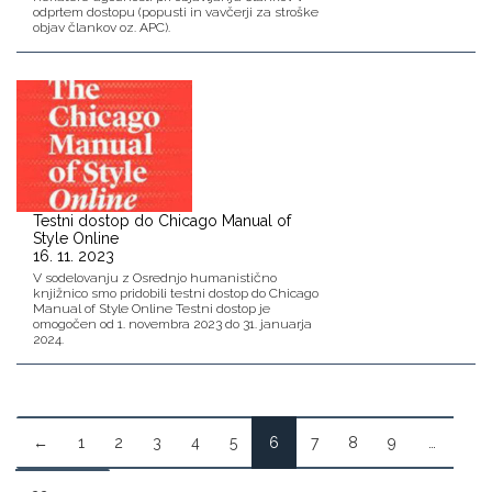
odprtem dostopu (popusti in vavčerji za stroške
objav člankov oz. APC).
Testni dostop do Chicago Manual of
Style Online
16. 11. 2023
V sodelovanju z Osrednjo humanistično
knjižnico smo pridobili testni dostop do Chicago
Manual of Style Online Testni dostop je
omogočen od 1. novembra 2023 do 31. januarja
2024.
←
1
2
3
4
5
6
7
8
9
…