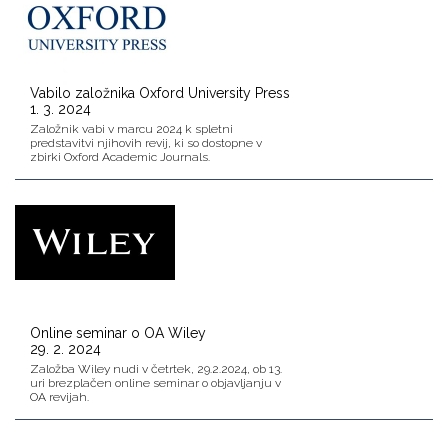
Vabilo založnika Oxford University Press
1. 3. 2024
Založnik vabi v marcu 2024 k spletni
predstavitvi njihovih revij, ki so dostopne v
zbirki Oxford Academic Journals.
Online seminar o OA Wiley
29. 2. 2024
Založba Wiley nudi v četrtek, 29.2.2024, ob 13.
uri brezplačen online seminar o objavljanju v
OA revijah.