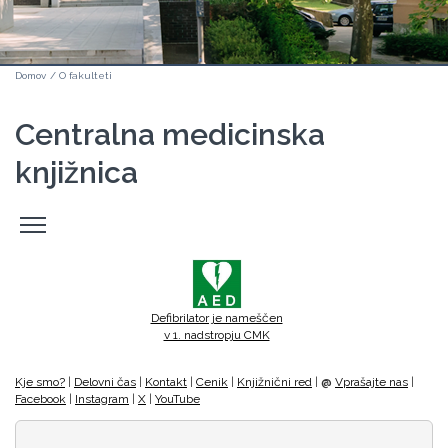
Domov
/
O fakulteti
Centralna medicinska
knjižnica
Odpri
stranski
meni
Defibrilator je nameščen
v 1. nadstropju CMK
Kje smo?
|
Delovni čas
|
Kontakt
|
Cenik
|
Knjižnični red
|
@
Vprašajte nas
|
Facebook
|
Instagram
|
X
|
YouTube