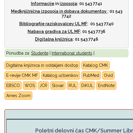
Informacije
in
izposoja
: 01 543 7741
Medknjižnična izposoja
in dobava dokumentov
: 01 543
7742
Bibliografije raziskovalcev UL MF
: 01 543 7740
Nabava gradiva za UL MF
: 01 543 7736
Digitalna knjižnica
: 01 543 7746
Ponudba za:
Študente
|
International students
|
Digitalna knjižnica in oddaljeni dostop
Katalog CMK
E-revije CMK MF
Katalog učbenikov
PubMed
Ovid
EBSCO
WOS
JCR
Slovar
RUL
DiKUL
E
ndNote
Arnes Zoom
Poletni delovni čas CMK/Summer Lib