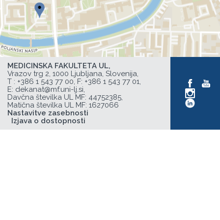
MEDICINSKA FAKULTETA UL,
Vrazov trg 2, 1000 Ljubljana, Slovenija,
T :
+386 1 543 77 00
, F: +386 1 543 77 01,
E:
dekanat@mf.uni-lj.si
,
Davčna številka UL MF: 44752385,
Matična številka UL MF: 1627066
Nastavitve zasebnosti
Izjava o dostopnosti