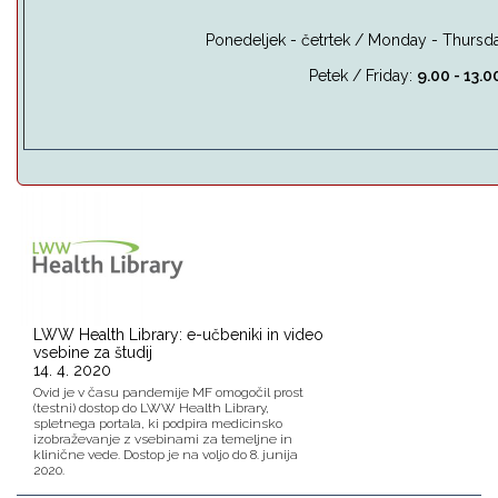
Ponedeljek - četrtek / Monday - Thursda
Petek / Friday:
9.00 - 13.0
LWW Health Library: e-učbeniki in video
vsebine za študij
14. 4. 2020
Ovid je v času pandemije MF omogočil prost
(testni) dostop do LWW Health Library,
spletnega portala, ki podpira medicinsko
izobraževanje z vsebinami za temeljne in
klinične vede. Dostop je na voljo do 8. junija
2020.