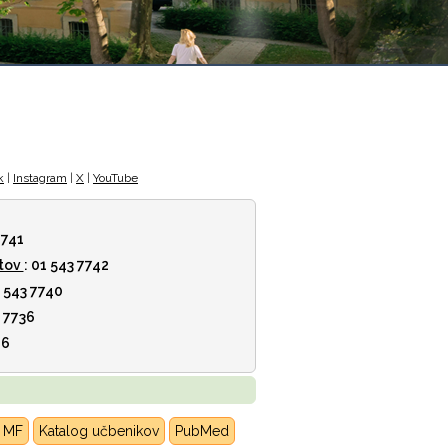
k
|
Instagram
|
X
|
YouTube
7741
tov
: 01 543 7742
1 543 7740
3 7736
46
K MF
Katalog učbenikov
PubMed