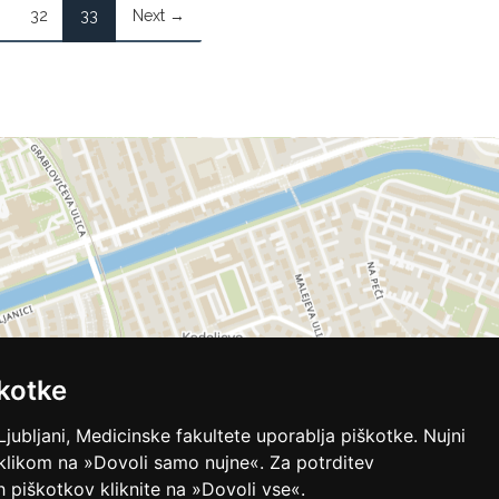
32
33
Next →
kotke
Ljubljani, Medicinske fakultete uporablja piškotke. Nujni
 klikom na »Dovoli samo nujne«. Za potrditev
ih piškotkov kliknite na »Dovoli vse«.