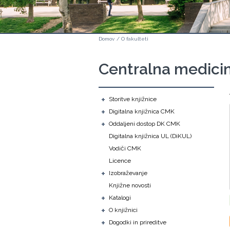
Domov
/
O fakulteti
Centralna medicin
+
Storitve knjižnice
+
Digitalna knjižnica CMK
+
Oddaljeni dostop DK CMK
Digitalna knjižnica UL (DiKUL)
Vodiči CMK
Licence
+
Izobraževanje
Knjižne novosti
+
Katalogi
+
O knjižnici
+
Dogodki in prireditve