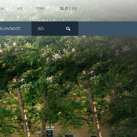
|
UK
VIS
FIORI
SLO
EN
DEJAVNOST