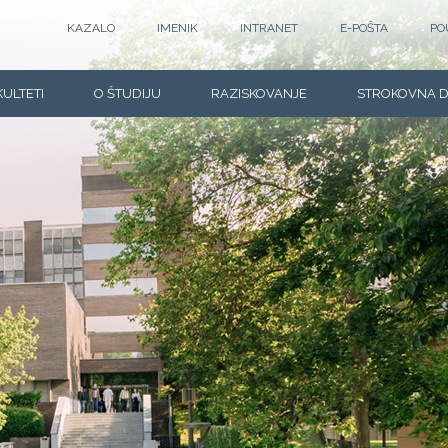
KAZALO
IMENIK
INTRANET
E-POŠTA
PO
KULTETI
O ŠTUDIJU
RAZISKOVANJE
STROKOVNA 