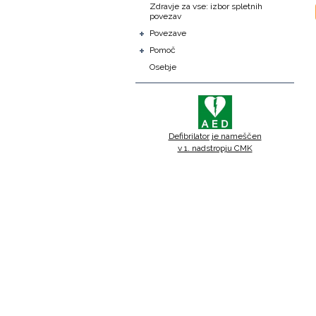
Zdravje za vse: izbor spletnih
povezav
+
Povezave
+
Pomoč
Osebje
Defibrilator je nameščen
v 1. nadstropju CMK