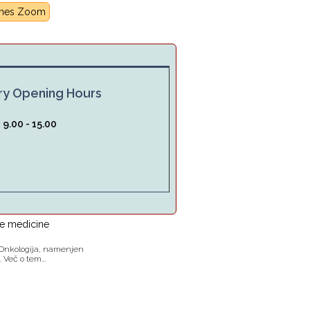
rnes Zoom
ry Opening Hours
:
9.00 - 15.00
te medicine
k Onkologija, namenjen
Več o tem...