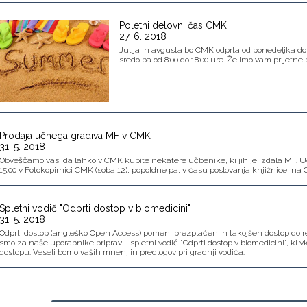
Poletni delovni čas CMK
27. 6. 2018
Julija in avgusta bo CMK odprta od ponedeljka do p
sredo pa od 8:00 do 18:00 ure. Želimo vam prijetne 
Prodaja učnega gradiva MF v CMK
31. 5. 2018
Obveščamo vas, da lahko v CMK kupite nekatere učbenike, ki jih je izdala MF. U
15.00 v Fotokopirnici CMK (soba 12), popoldne pa, v času poslovanja knjižnice, na O
Spletni vodič "Odprti dostop v biomedicini"
31. 5. 2018
Odprti dostop (angleško Open Access) pomeni brezplačen in takojšen dostop do r
smo za naše uporabnike pripravili spletni vodič "Odprti dostop v biomedicini", ki 
dostopu. Veseli bomo vaših mnenj in predlogov pri gradnji vodiča.