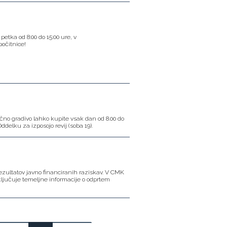
etka od 8:00 do 15:00 ure, v
počitnice!
čno gradivo lahko kupite vsak dan od 8.00 do
ddelku za izposojo revij (soba 19).
ezultatov javno financiranih raziskav. V CMK
vključuje temeljne informacije o odprtem