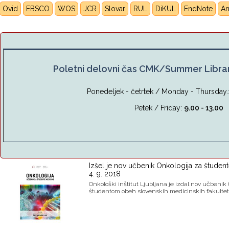
Ovid
EBSCO
WOS
JCR
Slovar
RUL
DiKUL
E
ndNote
A
Poletni delovni čas CMK/Summer Libra
Ponedeljek - četrtek / Monday - Thursday.
Petek / Friday:
9.00 - 13.00
Izšel je nov učbenik Onkologija za študen
4. 9. 2018
Onkološki inštitut Ljubljana je izdal nov učbeni
študentom obeh slovenskih medicinskih fakultet. 