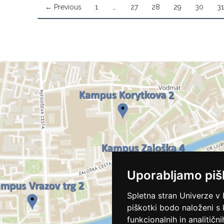
← Previous
1
…
27
28
29
30
31
Uporabljamo piš
Spletna stran Univerze v 
piškotki bodo naloženi s
funkcionalnih in analitičn