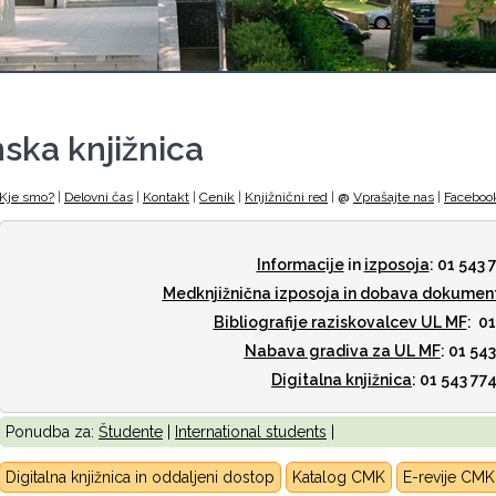
ska knjižnica
Kje smo?
|
Delovni čas
|
Kontakt
|
Cenik
|
Knjižnični red
|
@
Vprašajte nas
|
Faceboo
Informacije
in
izposoja
: 01 543 
Medknjižnična izposoja
in dobava dokumen
Bibliografije raziskovalcev UL MF
: 0
Nabava gradiva za UL MF
: 01 54
Digitalna knjižnica
: 01 543 77
Ponudba za:
Študente
|
International students
|
Digitalna knjižnica in oddaljeni dostop
Katalog CMK
E-revije CM