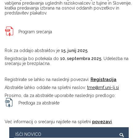
vabljena predavanja uglednih raziskovalcev iz tujine in Slovenije,
kratka predavanja izbrana na osnovi oddanih povzetkov in
predstavitev plakatov.
Program srečanja
Rok za oddajo abstraktov je
15. junij 2025
.
Registracija bo potekala do
10. septembra 2025
. Udeležba na
srečanju je brezplačna.
Registrirate se lahko na naslednji povezavi:
Registracija
Abstrakte lahko oddate na spletni naslov:
tme@mf.uni-lj.si
Prosimo, da za abstrakte uporabite naslednjo predlogo:
Predloga za abstrakte
Več informacij o srečanju najdete na spletni
povezavi
.