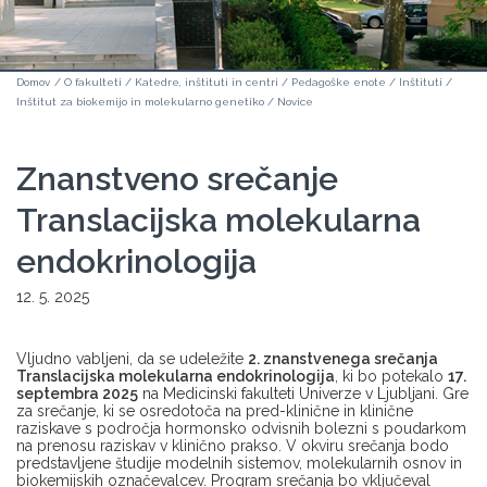
Domov
/
O fakulteti
/
Katedre, inštituti in centri
/
Pedagoške enote
/
Inštituti
/
Inštitut za biokemijo in molekularno genetiko
/
Novice
Znanstveno srečanje
Translacijska molekularna
endokrinologija
12. 5. 2025
Vljudno vabljeni, da se udeležite
2. znanstvenega srečanja
Translacijska molekularna endokrinologija
, ki bo potekalo
17.
septembra 2025
na Medicinski fakulteti Univerze v Ljubljani. Gre
za srečanje, ki se osredotoča na pred-klinične in klinične
raziskave s področja hormonsko odvisnih bolezni s poudarkom
na prenosu raziskav v klinično prakso. V okviru srečanja bodo
predstavljene študije modelnih sistemov, molekularnih osnov in
biokemijskih označevalcev. Program srečanja bo vključeval