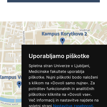
Uporabljamo piškotke
Spletna stran Univerze v Ljubljani,
Medicinske fakultete uporablja
piškotke. Nujni piškotki bodo naloženi
s klikom na »Dovoli samo nujne«. Za
potrditev funkcionalnih in analitičnih
piškotkov kliknite na »Dovoli vse«.
Več informacij in nastavitve najdete na
spletni strani
Nastavitve zasebnosti
.