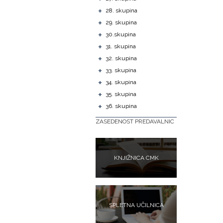
+
28. skupina
+
29. skupina
+
30.skupina
+
31. skupina
+
32. skupina
+
33. skupina
+
34. skupina
+
35. skupina
+
36. skupina
ZASEDENOST PREDAVALNIC
KNJIŽNICA CMK
SPLETNA UČILNICA