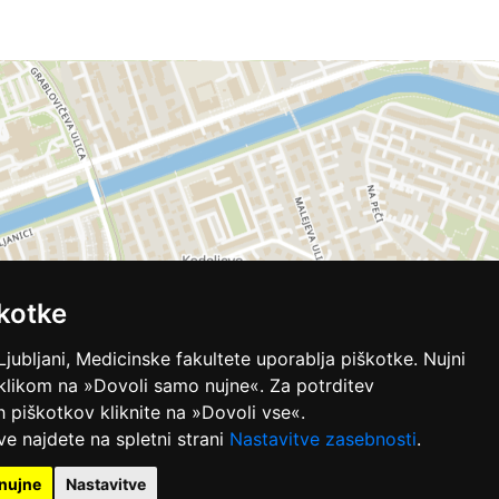
kotke
Ljubljani, Medicinske fakultete uporablja piškotke. Nujni
 klikom na »Dovoli samo nujne«. Za potrditev
ih piškotkov kliknite na »Dovoli vse«.
ve najdete na spletni strani
Nastavitve zasebnosti
.
nujne
Nastavitve