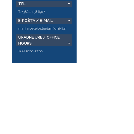
TEL
T: +386 1 438 6917
E-POŠTA / E-MAIL
marija.petek-ster@mf.uni-lj.si
URADNE URE / OFFICE
HOURS
TOR 10:00-12:00