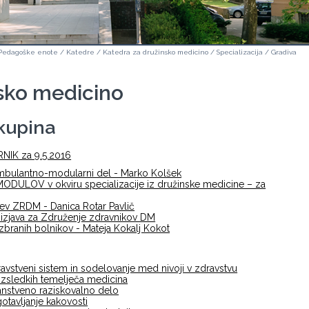
Pedagoške enote
/
Katedre
/
Katedra za družinsko medicino
/
Specializacija
/
Gradiva
sko medicino
skupina
NIK za 9.5.2016
mbulantno-modularni del - Marko Kolšek
DULOV v okviru specializacije iz družinske medicine – za
tev ZRDM - Danica Rotar Pavlič
 izjava za Združenje zdravnikov DM
zbranih bolnikov - Mateja Kokalj Kokot
avstveni sistem in sodelovanje med nivoji v zdravstvu
izsledkih temelječa medicina
nstveno raziskovalno delo
otavljanje kakovosti