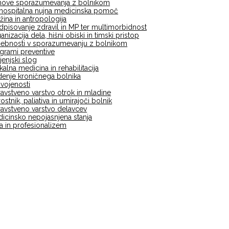
ove sporazumevanja z bolnikom
hospitalna nujna medicinska pomoč
žina in antropologija
dpisovanje zdravil in MP ter multimorbidnost
anizacija dela, hišni obiski in timski pristop
ebnosti v sporazumevanju z bolnikom
grami preventive
ljenjski slog
ikalna medicina in rehabilitacija
enje kroničnega bolnika
vojenosti
avstveno varstvo otrok in mladine
rostnik, paliativa in umirajoči bolnik
avstveno varstvo delavcev
icinsko nepojasnjena stanja
ka in profesionalizem