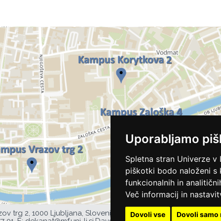
Uporabljamo piš
Spletna stran Univerze v 
piškotki bodo naloženi s
funkcionalnih in analitičn
Več informacij in nastavit
zov trg 2, 1000 Ljubljana, Slovenija,
Dovoli vse
Dovoli samo 