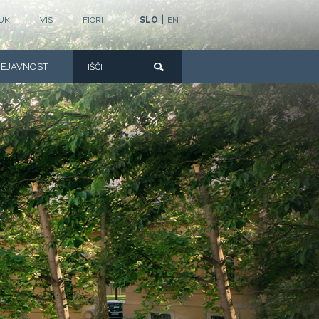
|
UK
VIS
FIORI
SLO
EN
DEJAVNOST