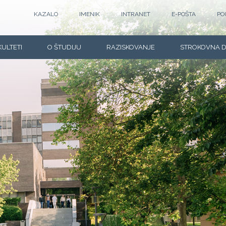
KAZALO
IMENIK
INTRANET
E-POŠTA
PO
KULTETI
O ŠTUDIJU
RAZISKOVANJE
STROKOVNA 