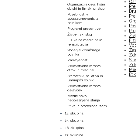
Osn
Organizacija dela, hišni
Pre
obiski in timski pristop
Dru
Posebnosti v
Pre
sporazumevanju z
Org
bolnikom
Pos
Programi preventive
Pro
Življenjski slog
Živ
Fizikalna medicina in
Fiz
rehabilitacija
Vod
Zas
Vodenje kroničnega
bolnika
Zdr
Sta
Zasvojenosti
Zdr
Zdravstveno varstvo
Med
otrok in mladine
Eti
Starostnik, paliativa in
umirajoči bolnik
Zdravstveno varstvo
delavcev
Medicinsko
nepojasnjena stanja
Etika in profesionalizem
+
24. skupina
+
25. skupina
+
26. skupina
+
27. skupina