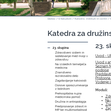
Domov
/
O fakulteti
/
Katedre, inštituti in centri
/
Katedra za družin
23. 
23. skupina
Zdravstveni sistem in
Uvod - UR
sodelovanje med nivoji v
zdravstvu
Uvod v a
Na izsledkih temelječa
Seznam MO
medicina
podpise
Znanstveno
Predstavi
raziskovalno delo
Pristopna
Zagotavljanje kakovosti
Vodenje i
Osnove sporazumevanja
z bolnikom
Moduli:
Prehospitalna nujna
Zdr
medicinska pomoč
Na 
Družina in antropologija
Zna
Predpisovanje zdravil in
Zag
MP ter multimorbidnost