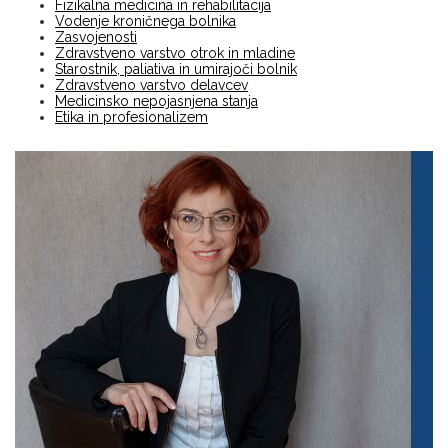
Fizikalna medicina in rehabilitacija
Vodenje kroničnega bolnika
Zasvojenosti
Zdravstveno varstvo otrok in mladine
Starostnik, paliativa in umirajoči bolnik
Zdravstveno varstvo delavcev
Medicinsko nepojasnjena stanja
Etika in profesionalizem