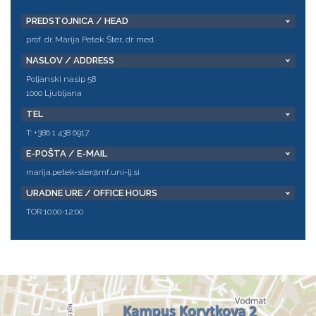
PREDSTOJNICA / HEAD
prof. dr. Marija Petek Šter, dr. med.
NASLOV / ADDRESS
Poljanski nasip 58
1000 Ljubljana
TEL
T: +386 1 438 6917
E-POŠTA / E-MAIL
marija.petek-ster@mf.uni-lj.si
URADNE URE / OFFICE HOURS
TOR 10:00-12:00