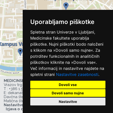
Uporabljamo piškotke
Spletna stran Univerze v Ljubljani,
Medicinske fakultete uporablja
piškotke. Nujni piškotki bodo naloženi
s klikom na »Dovoli samo nujne«. Za
potrditev funkcionalnih in analitičnih
piškotkov kliknite na »Dovoli vse«.
Več informacij in nastavitve najdete na
spletni strani
Nastavitve zasebnosti
.
MEDICINSKA FAKULTETA UL,
Dovoli vse
Vrazov trg 2, 1000 Ljubljana, Slovenija,
T :
+386 1 543 77 00
, F: +386 1 543 77 01,
E:
dekanat@mf.uni-lj.si
,
Dovoli samo nujne
Davčna številka UL MF: 44752385,
Matična številka UL MF: 1627066
Nastavitve
Nastavitve zasebnosti
Izjava o dostopnosti