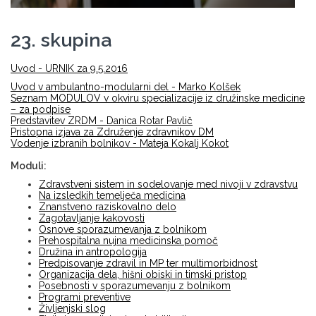
23. skupina
Uvod - URNIK za 9.5.2016
Uvod v ambulantno-modularni del - Marko Kolšek
Seznam MODULOV v okviru specializacije iz družinske medicine
– za podpise
Predstavitev ZRDM - Danica Rotar Pavlič
Pristopna izjava za Združenje zdravnikov DM
Vodenje izbranih bolnikov - Mateja Kokalj Kokot
Moduli:
Zdravstveni sistem in sodelovanje med nivoji v zdravstvu
Na izsledkih temelječa medicina
Znanstveno raziskovalno delo
Zagotavljanje kakovosti
Osnove sporazumevanja z bolnikom
Prehospitalna nujna medicinska pomoč
Družina in antropologija
Predpisovanje zdravil in MP ter multimorbidnost
Organizacija dela, hišni obiski in timski pristop
Posebnosti v sporazumevanju z bolnikom
Programi preventive
Življenjski slog