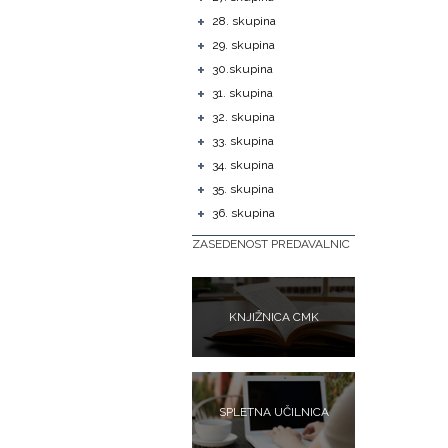
+
28. skupina
+
29. skupina
+
30.skupina
+
31. skupina
+
32. skupina
+
33. skupina
+
34. skupina
+
35. skupina
+
36. skupina
ZASEDENOST PREDAVALNIC
KNJIŽNICA CMK
SPLETNA UČILNICA