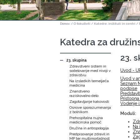
Domov
/
O fakulteti
/
Katedre, inštituti in centri
/
Katedra za družin
23. 
23. skupina
Zdravstveni sistem in
Uvod - UR
sodelovanje med nivoji v
zdravstvu
Uvod v a
Na izsledkih temelječa
Seznam MO
medicina
podpise
Znanstveno
Predstavi
raziskovalno delo
Pristopna
Zagotavljanje kakovosti
Vodenje i
Osnove sporazumevanja
z bolnikom
Moduli:
Prehospitalna nujna
Zdr
medicinska pomoč
Na 
Družina in antropologija
Zna
Predpisovanje zdravil in
Zag
MP ter multimorbidnost