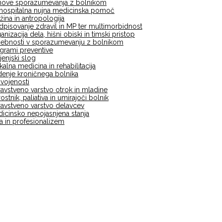
ove sporazumevanja z bolnikom
hospitalna nujna medicinska pomoč
žina in antropologija
dpisovanje zdravil in MP ter multimorbidnost
anizacija dela, hišni obiski in timski pristop
ebnosti v sporazumevanju z bolnikom
grami preventive
ljenjski slog
ikalna medicina in rehabilitacija
enje kroničnega bolnika
vojenosti
avstveno varstvo otrok in mladine
rostnik, paliativa in umirajoči bolnik
avstveno varstvo delavcev
icinsko nepojasnjena stanja
ka in profesionalizem