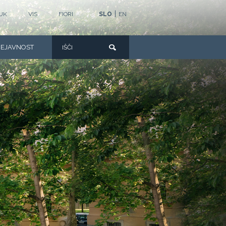
|
UK
VIS
FIORI
SLO
EN
DEJAVNOST