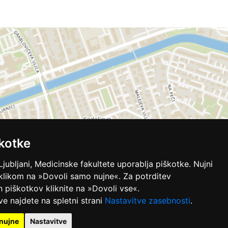
kotke
Ljubljani, Medicinske fakultete uporablja piškotke. Nujni
 klikom na »Dovoli samo nujne«. Za potrditev
ih piškotkov kliknite na »Dovoli vse«.
ve najdete na spletni strani
Nastavitve zasebnosti
.
nujne
Nastavitve