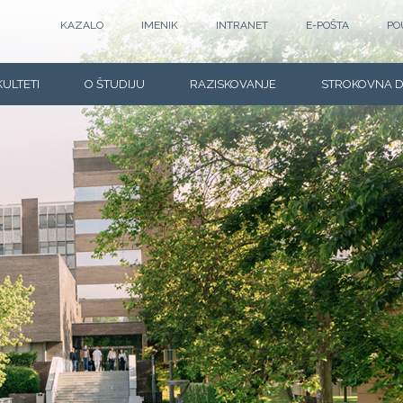
KAZALO
IMENIK
INTRANET
E-POŠTA
PO
KULTETI
O ŠTUDIJU
RAZISKOVANJE
STROKOVNA 