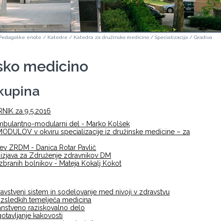
Pedagoške enote
/
Katedre
/
Katedra za družinsko medicino
/
Specializacija
/
Gradiva
sko medicino
skupina
NIK za 9.5.2016
mbulantno-modularni del - Marko Kolšek
DULOV v okviru specializacije iz družinske medicine – za
tev ZRDM - Danica Rotar Pavlič
 izjava za Združenje zdravnikov DM
zbranih bolnikov - Mateja Kokalj Kokot
avstveni sistem in sodelovanje med nivoji v zdravstvu
izsledkih temelječa medicina
nstveno raziskovalno delo
otavljanje kakovosti