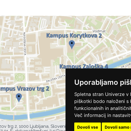
Uporabljamo piš
Spletna stran Univerze v 
piškotki bodo naloženi s
funkcionalnih in analitičn
Več informacij in nastavit
zov trg 2, 1000 Ljubljana, Slovenija,
Dovoli vse
Dovoli samo 