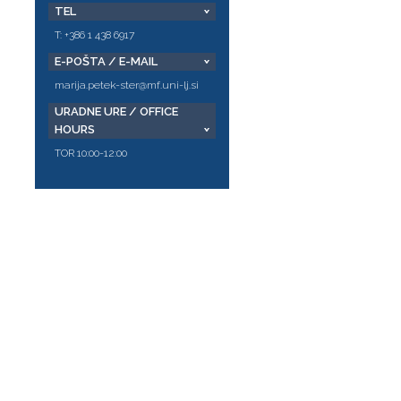
TEL
T: +386 1 438 6917
E-POŠTA / E-MAIL
marija.petek-ster@mf.uni-lj.si
URADNE URE / OFFICE
HOURS
TOR 10:00-12:00