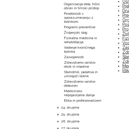
Osn
Organizacija dela, hišni
Pre
obiski in timski pristop
Dru
Posebnosti v
Pre
sporazumevanju z
Org
bolnikom
Pos
Programi preventive
Pro
Življenjski slog
Živ
Fizikalna medicina in
Fiz
rehabilitacija
Vod
Zas
Vodenje kroničnega
bolnika
Zdr
Sta
Zasvojenosti
Zdr
Zdravstveno varstvo
Med
otrok in mladine
Eti
Starostnik, paliativa in
umirajoči bolnik
Zdravstveno varstvo
delavcev
Medicinsko
nepojasnjena stanja
Etika in profesionalizem
+
24. skupina
+
25. skupina
+
26. skupina
+
27. skupina