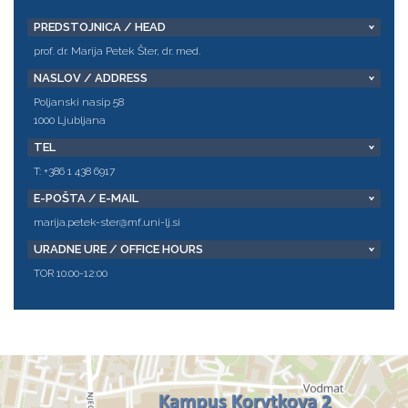
PREDSTOJNICA / HEAD
prof. dr. Marija Petek Šter, dr. med.
NASLOV / ADDRESS
Poljanski nasip 58
1000 Ljubljana
TEL
T: +386 1 438 6917
E-POŠTA / E-MAIL
marija.petek-ster@mf.uni-lj.si
URADNE URE / OFFICE HOURS
TOR 10:00-12:00