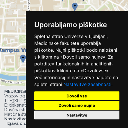
Uporabljamo piškotke
Spletna stran Univerze v Ljubljani,
Medicinske fakultete uporablja
piškotke. Nujni piškotki bodo naloženi
s klikom na »Dovoli samo nujne«. Za
potrditev funkcionalnih in analitičnih
piškotkov kliknite na »Dovoli vse«.
Več informacij in nastavitve najdete na
spletni strani
Nastavitve zasebnosti
.
MEDICINSKA FAKULTETA UL,
Dovoli vse
Vrazov trg 2, 1000 Ljubljana, Slovenija,
T :
+386 1 543 77 00
, F: +386 1 543 77 01,
E:
dekanat@mf.uni-lj.si
,
Dovoli samo nujne
Davčna številka UL MF: 44752385,
Matična številka UL MF: 1627066
Nastavitve
Nastavitve zasebnosti
Izjava o dostopnosti