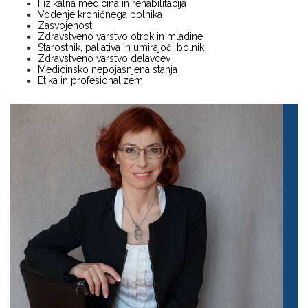
Fizikalna medicina in rehabilitacija
Vodenje kroničnega bolnika
Zasvojenosti
Zdravstveno varstvo otrok in mladine
Starostnik, paliativa in umirajoči bolnik
Zdravstveno varstvo delavcev
Medicinsko nepojasnjena stanja
Etika in profesionalizem