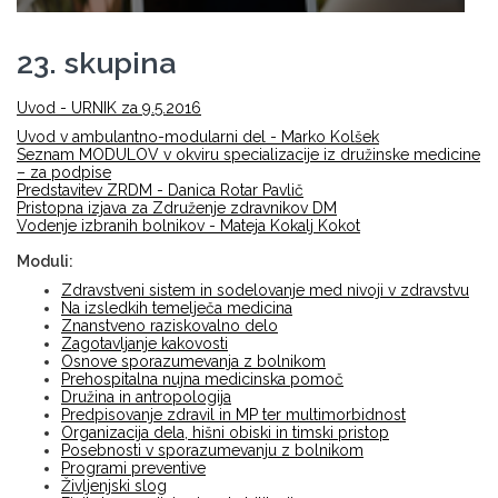
23. skupina
Uvod - URNIK za 9.5.2016
Uvod v ambulantno-modularni del - Marko Kolšek
Seznam MODULOV v okviru specializacije iz družinske medicine
– za podpise
Predstavitev ZRDM - Danica Rotar Pavlič
Pristopna izjava za Združenje zdravnikov DM
Vodenje izbranih bolnikov - Mateja Kokalj Kokot
Moduli:
Zdravstveni sistem in sodelovanje med nivoji v zdravstvu
Na izsledkih temelječa medicina
Znanstveno raziskovalno delo
Zagotavljanje kakovosti
Osnove sporazumevanja z bolnikom
Prehospitalna nujna medicinska pomoč
Družina in antropologija
Predpisovanje zdravil in MP ter multimorbidnost
Organizacija dela, hišni obiski in timski pristop
Posebnosti v sporazumevanju z bolnikom
Programi preventive
Življenjski slog