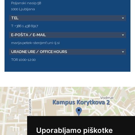
Poljanski nasip 58
1000 Ljubljana
TEL
T: +386 1 438 6917
E-POŠTA / E-MAIL
marija.petek-ster@mf.uni-lj.si
URADNE URE / OFFICE HOURS
TOR 10:00-12:00
Uporabljamo piškotke