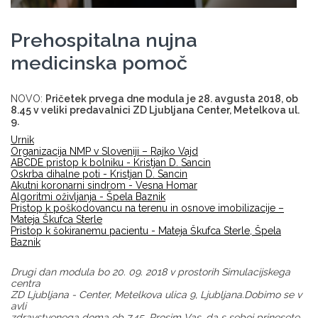
Prehospitalna nujna
medicinska pomoč
NOVO:
Pričetek prvega dne modula je 28. avgusta 2018, ob
8.45 v veliki predavalnici ZD Ljubljana Center, Metelkova ul.
9.
Urnik
Organizacija NMP v Sloveniji – Rajko Vajd
ABCDE pristop k bolniku - Kristjan D. Sancin
Oskrba dihalne poti - Kristjan D. Sancin
Akutni koronarni sindrom - Vesna Homar
Algoritmi oživljanja - Špela Baznik
Pristop k poškodovancu na terenu in osnove imobilizacije –
Mateja Škufca Sterle
Pristop k šokiranemu pacientu - Mateja Škufca Sterle, Špela
Baznik
Drugi dan modula bo 20. 09. 2018 v prostorih Simulacijskega
centra
ZD Ljubljana - Center, Metelkova ulica 9, Ljubljana.Dobimo se v
avli
zdravstvenega doma ob 7.45. Prosim Vas, da s seboj prinesete