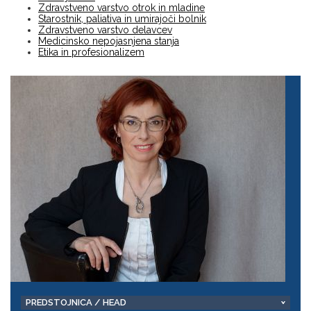
Zdravstveno varstvo otrok in mladine
Starostnik, paliativa in umirajoči bolnik
Zdravstveno varstvo delavcev
Medicinsko nepojasnjena stanja
Etika in profesionalizem
PREDSTOJNICA / HEAD