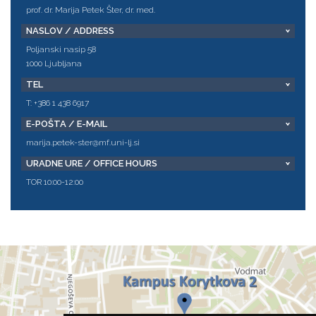
prof. dr. Marija Petek Šter, dr. med.
NASLOV / ADDRESS
Poljanski nasip 58
1000 Ljubljana
TEL
T: +386 1 438 6917
E-POŠTA / E-MAIL
marija.petek-ster@mf.uni-lj.si
URADNE URE / OFFICE HOURS
TOR 10:00-12:00