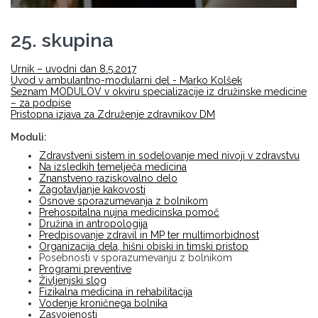
25. skupina
Urnik – uvodni dan 8.5.2017
Uvod v ambulantno-modularni del - Marko Kolšek
Seznam MODULOV v okviru specializacije iz družinske medicine
– za podpise
Pristopna izjava za Združenje zdravnikov DM
Moduli:
Zdravstveni sistem in sodelovanje med nivoji v zdravstvu
Na izsledkih temelječa medicina
Znanstveno raziskovalno delo
Zagotavljanje kakovosti
Osnove sporazumevanja z bolnikom
Prehospitalna nujna medicinska pomoč
Družina in antropologija
Predpisovanje zdravil in MP ter multimorbidnost
Organizacija dela, hišni obiski in timski pristop
Posebnosti v sporazumevanju z bolnikom
Programi preventive
Življenjski slog
Fizikalna medicina in rehabilitacija
Vodenje kroničnega bolnika
Zasvojenosti