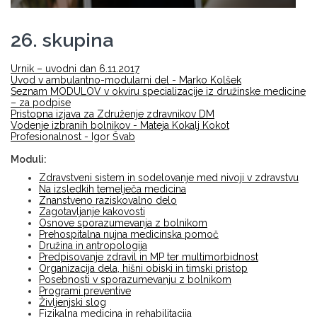
26. skupina
Urnik – uvodni dan 6.11.2017
Uvod v ambulantno-modularni del - Marko Kolšek
Seznam MODULOV v okviru specializacije iz družinske medicine
– za podpise
Pristopna izjava za Združenje zdravnikov DM
Vodenje izbranih bolnikov - Mateja Kokalj Kokot
Profesionalnost - Igor Švab
Moduli:
Zdravstveni sistem in sodelovanje med nivoji v zdravstvu
Na izsledkih temelječa medicina
Znanstveno raziskovalno delo
Zagotavljanje kakovosti
Osnove sporazumevanja z bolnikom
Prehospitalna nujna medicinska pomoč
Družina in antropologija
Predpisovanje zdravil in MP ter multimorbidnost
Organizacija dela, hišni obiski in timski pristop
Posebnosti v sporazumevanju z bolnikom
Programi preventive
Življenjski slog
Fizikalna medicina in rehabilitacija