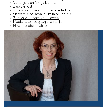
Vodenje kroničnega bolnika
Zasvojenosti
Zdravstveno varstvo otrok in mladine
Starostnik, paliativa in umirajoči bolnik
Zdravstveno varstvo delavcev
Medicinsko nepojasnjena stanja
Etika in profesionalizem