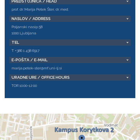
PREDSTOJNICA / HEAD
prof. dr. Marija Petek Šter, dr. med.
NASLOV / ADDRESS
Poljanski nasip 58
1000 Ljubljana
TEL
T: +386 1 438 6917
E-POŠTA / E-MAIL
marija.petek-ster@mf.uni-lj.si
URADNE URE / OFFICE HOURS
TOR 10:00-12:00