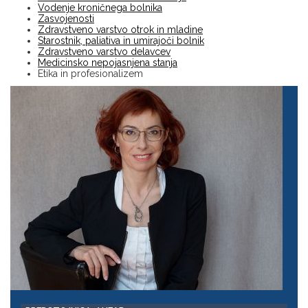
Vodenje kroničnega bolnika
Zasvojenosti
Zdravstveno varstvo otrok in mladine
Starostnik, paliativa in umirajoči bolnik
Zdravstveno varstvo delavcev
Medicinsko nepojasnjena stanja
Etika in profesionalizem