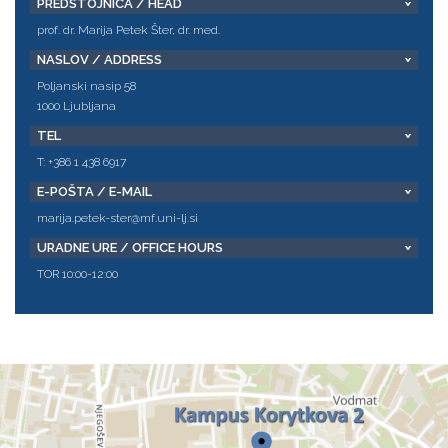
PREDSTOJNICA / HEAD
prof. dr. Marija Petek Šter, dr. med.
NASLOV / ADDRESS
Poljanski nasip 58
1000 Ljubljana
TEL
T: +386 1 438 6917
E-POŠTA / E-MAIL
marija.petek-ster@mf.uni-lj.si
URADNE URE / OFFICE HOURS
TOR 10:00-12:00