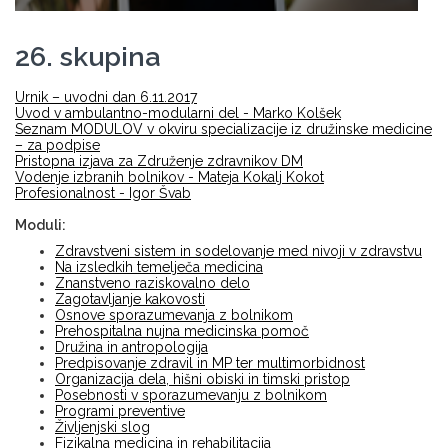
26. skupina
Urnik – uvodni dan 6.11.2017
Uvod v ambulantno-modularni del - Marko Kolšek
Seznam MODULOV v okviru specializacije iz družinske medicine
– za podpise
Pristopna izjava za Združenje zdravnikov DM
Vodenje izbranih bolnikov - Mateja Kokalj Kokot
Profesionalnost - Igor Švab
Moduli:
Zdravstveni sistem in sodelovanje med nivoji v zdravstvu
Na izsledkih temelječa medicina
Znanstveno raziskovalno delo
Zagotavljanje kakovosti
Osnove sporazumevanja z bolnikom
Prehospitalna nujna medicinska pomoč
Družina in antropologija
Predpisovanje zdravil in MP ter multimorbidnost
Organizacija dela, hišni obiski in timski pristop
Posebnosti v sporazumevanju z bolnikom
Programi preventive
Življenjski slog
Fizikalna medicina in rehabilitacija