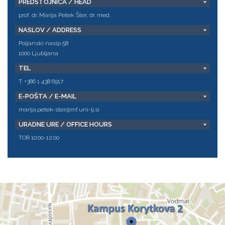
PREDSTOJNICA / HEAD
prof. dr. Marija Petek Šter, dr. med.
NASLOV / ADDRESS
Poljanski nasip 58
1000 Ljubljana
TEL
T: +386 1 438 6917
E-POŠTA / E-MAIL
marija.petek-ster@mf.uni-lj.si
URADNE URE / OFFICE HOURS
TOR 10:00-12:00