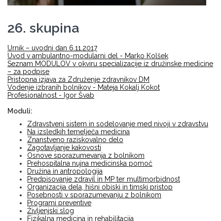
26. skupina
Urnik – uvodni dan 6.11.2017
Uvod v ambulantno-modularni del - Marko Kolšek
Seznam MODULOV v okviru specializacije iz družinske medicine
– za podpise
Pristopna izjava za Združenje zdravnikov DM
Vodenje izbranih bolnikov - Mateja Kokalj Kokot
Profesionalnost - Igor Švab
Moduli:
Zdravstveni sistem in sodelovanje med nivoji v zdravstvu
Na izsledkih temelječa medicina
Znanstveno raziskovalno delo
Zagotavljanje kakovosti
Osnove sporazumevanja z bolnikom
Prehospitalna nujna medicinska pomoč
Družina in antropologija
Predpisovanje zdravil in MP ter multimorbidnost
Organizacija dela, hišni obiski in timski pristop
Posebnosti v sporazumevanju z bolnikom
Programi preventive
Življenjski slog
Fizikalna medicina in rehabilitacija