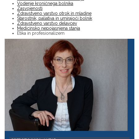
Vodenje kroničnega bolnika
Zasvojenosti
Zdravstveno varstvo otrok in mladine
Starostnik, paliativa in umirajoči bolnik
Zdravstveno varstvo delavcev
Medicinsko nepojasnjena stanja
Etika in profesionalizem