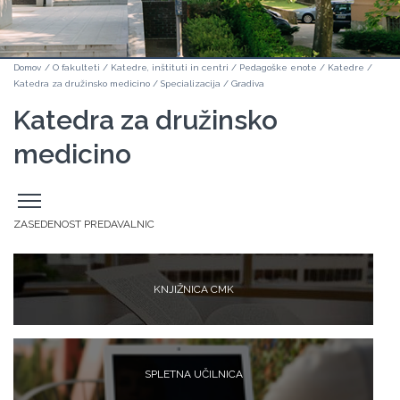
Domov
/
O fakulteti
/
Katedre, inštituti in centri
/
Pedagoške enote
/
Katedre
/
Katedra za družinsko medicino
/
Specializacija
/
Gradiva
Katedra za družinsko
medicino
Odpri
stranski
meni
ZASEDENOST PREDAVALNIC
KNJIŽNICA CMK
SPLETNA UČILNICA