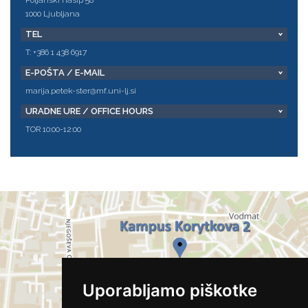
Poljanski nasip 58
1000 Ljubljana
TEL
T: +386 1 438 6917
E-POŠTA / E-MAIL
marija.petek-ster@mf.uni-lj.si
URADNE URE / OFFICE HOURS
TOR 10:00-12:00
Uporabljamo piškotke