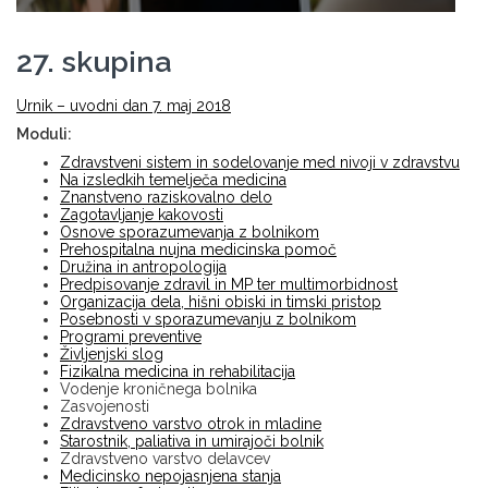
27. skupina
Urnik – uvodni dan 7. maj 2018
Moduli:
Zdravstveni sistem in sodelovanje med nivoji v zdravstvu
Na izsledkih temelječa medicina
Znanstveno raziskovalno delo
Zagotavljanje kakovosti
Osnove sporazumevanja z bolnikom
Prehospitalna nujna medicinska pomoč
Družina in antropologija
Predpisovanje zdravil in MP ter multimorbidnost
Organizacija dela, hišni obiski in timski pristop
Posebnosti v sporazumevanju z bolnikom
Programi preventive
Življenjski slog
Fizikalna medicina in rehabilitacija
Vodenje kroničnega bolnika
Zasvojenosti
Zdravstveno varstvo otrok in mladine
Starostnik, paliativa in umirajoči bolnik
Zdravstveno varstvo delavcev
Medicinsko nepojasnjena stanja