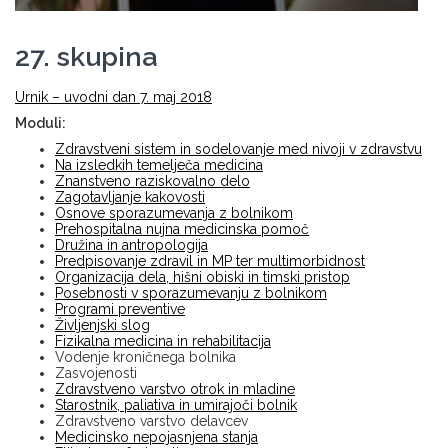
27. skupina
Urnik – uvodni dan 7. maj 2018
Moduli:
Zdravstveni sistem in sodelovanje med nivoji v zdravstvu
Na izsledkih temelječa medicina
Znanstveno raziskovalno delo
Zagotavljanje kakovosti
Osnove sporazumevanja z bolnikom
Prehospitalna nujna medicinska pomoč
Družina in antropologija
Predpisovanje zdravil in MP ter multimorbidnost
Organizacija dela, hišni obiski in timski pristop
Posebnosti v sporazumevanju z bolnikom
Programi preventive
Življenjski slog
Fizikalna medicina in rehabilitacija
Vodenje kroničnega bolnika
Zasvojenosti
Zdravstveno varstvo otrok in mladine
Starostnik, paliativa in umirajoči bolnik
Zdravstveno varstvo delavcev
Medicinsko nepojasnjena stanja