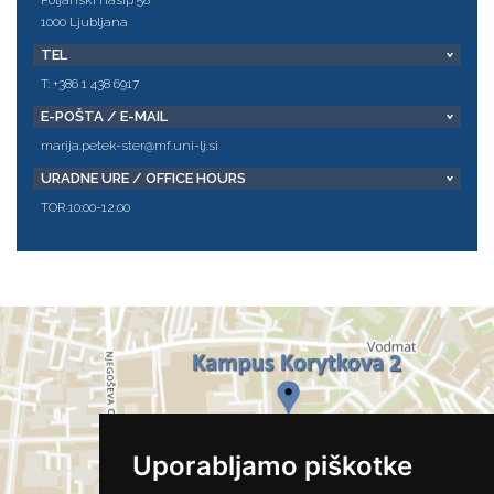
Poljanski nasip 58
1000 Ljubljana
TEL
T: +386 1 438 6917
E-POŠTA / E-MAIL
marija.petek-ster@mf.uni-lj.si
URADNE URE / OFFICE HOURS
TOR 10:00-12:00
Uporabljamo piškotke