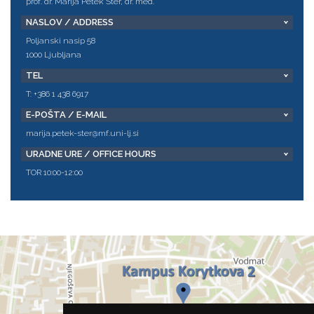
prof. dr. Marija Petek Šter, dr. med.
NASLOV / ADDRESS
Poljanski nasip 58
1000 Ljubljana
TEL
T: +386 1 438 6917
E-POŠTA / E-MAIL
marija.petek-ster@mf.uni-lj.si
URADNE URE / OFFICE HOURS
TOR 10:00-12:00