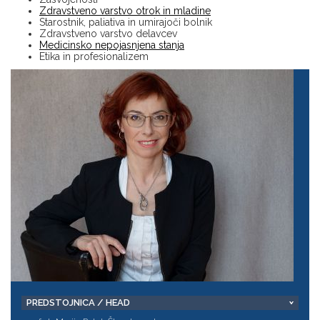
Zdravstveno varstvo otrok in mladine
Starostnik, paliativa in umirajoči bolnik
Zdravstveno varstvo delavcev
Medicinsko nepojasnjena stanja
Etika in profesionalizem
PREDSTOJNICA / HEAD