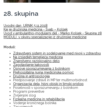
28. skupina
Uvodni dan URNIK 5.11.2018
Kaj je družinska medicina - Švab – Kolšek
Uvod v ambulantno-modularni del - Marko Kolšek - Skupina 28
MODULI v okviru specializacije iz družinske medicine
Moduli:
Zdravstveni sistem in sodelovanje med nivoji v zdravstvu
Na izsledkih temelječa medicina
Znanstveno raziskovalno delo
Zagotavljanje kakovosti
Osnove sporazumevanja z bolnikom
Prehospitalna nujna medicinska pomoč
Družina in antropologija
Predpisovanje zdravil in MP ter multimorbidnost
Organizacija dela, hišni obiski in timski pristop
Posebnosti v sporazumevanju z bolnikom
Programi preventive
Življenjski slog
Fizikalna medicina in rehabilitacija
Vodenje kroničnega bolnika
Zasvojenosti