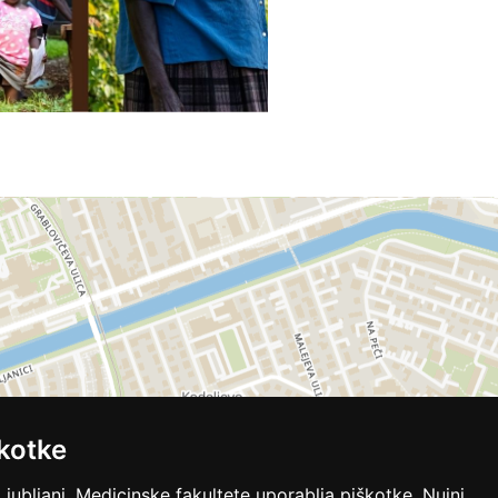
kotke
Ljubljani, Medicinske fakultete uporablja piškotke. Nujni