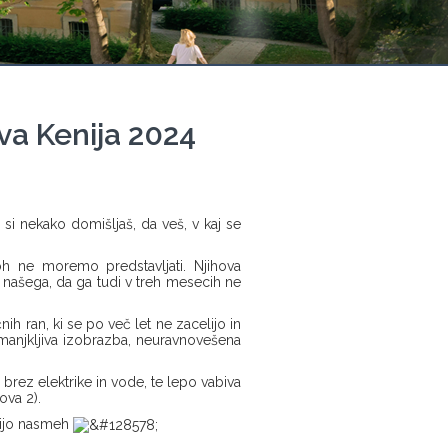
a Kenija 2024
si nekako domišljaš, da veš, v kaj se
oh ne moremo predstavljati. Njihova
d našega, da ga tudi v treh mesecih ne
h ran, ki se po več let ne zacelijo in
manjkljiva izobrazba, neuravnovešena
 brez elektrike in vode, te lepo vabiva
ova 2).
abijo nasmeh