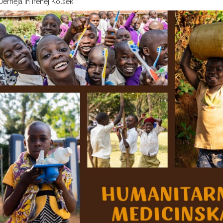
Jerneja in Irenej Kolšek