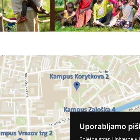
Uporabljamo piš
Spletna stran Univerze v 