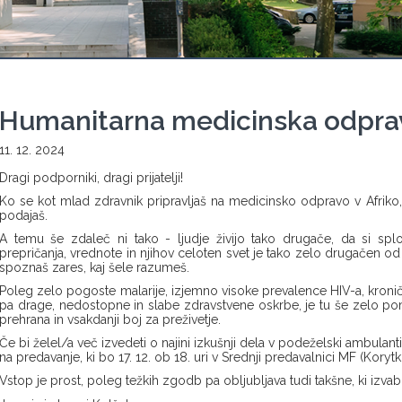
Humanitarna medicinska odprav
11. 12. 2024
Dragi podporniki, dragi prijatelji!
Ko se kot mlad zdravnik pripravljaš na medicinsko odpravo v Afriko, 
podajaš.
A temu še zdaleč ni tako - ljudje živijo tako drugače, da si spl
prepričanja, vrednote in njihov celoten svet je tako zelo drugačen o
spoznaš zares, kaj šele razumeš.
Poleg zelo pogoste malarije, izjemno visoke prevalence HIV-a, kronični
pa drage, nedostopne in slabe zdravstvene oskrbe, je tu še zelo po
prehrana in vsakdanji boj za preživetje.
Če bi želel/a več izvedeti o najini izkušnji dela v podeželski ambulanti
na predavanje, ki bo 17. 12. ob 18. uri v Srednji predavalnici MF (Korytk
Vstop je prost, poleg težkih zgodb pa obljubljava tudi takšne, ki izv