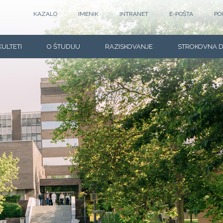
KAZALO
IMENIK
INTRANET
E-POŠTA
PO
KULTETI
O ŠTUDIJU
RAZISKOVANJE
STROKOVNA 