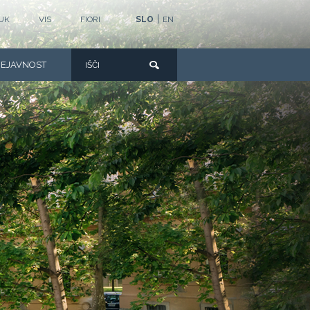
|
UK
VIS
FIORI
SLO
EN
DEJAVNOST