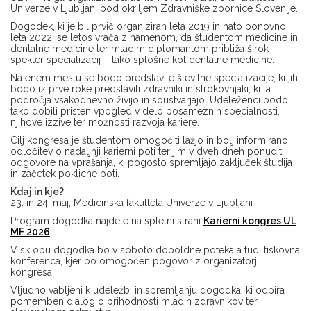
Univerze v Ljubljani pod okriljem Zdravniške zbornice Slovenije.
Dogodek, ki je bil prvič organiziran leta 2019 in nato ponovno
leta 2022, se letos vrača z namenom, da študentom medicine in
dentalne medicine ter mladim diplomantom približa širok
spekter specializacij – tako splošne kot dentalne medicine.
Na enem mestu se bodo predstavile številne specializacije, ki jih
bodo iz prve roke predstavili zdravniki in strokovnjaki, ki ta
področja vsakodnevno živijo in soustvarjajo. Udeleženci bodo
tako dobili pristen vpogled v delo posameznih specialnosti,
njihove izzive ter možnosti razvoja kariere.
Cilj kongresa je študentom omogočiti lažjo in bolj informirano
odločitev o nadaljnji karierni poti ter jim v dveh dneh ponuditi
odgovore na vprašanja, ki pogosto spremljajo zaključek študija
in začetek poklicne poti.
Kdaj in kje?
23. in 24. maj, Medicinska fakulteta Univerze v Ljubljani
Program dogodka najdete na spletni strani
Karierni kongres UL
MF 2026
.
V sklopu dogodka bo v soboto dopoldne potekala tudi tiskovna
konferenca, kjer bo omogočen pogovor z organizatorji
kongresa.
Vljudno vabljeni k udeležbi in spremljanju dogodka, ki odpira
pomemben dialog o prihodnosti mladih zdravnikov ter