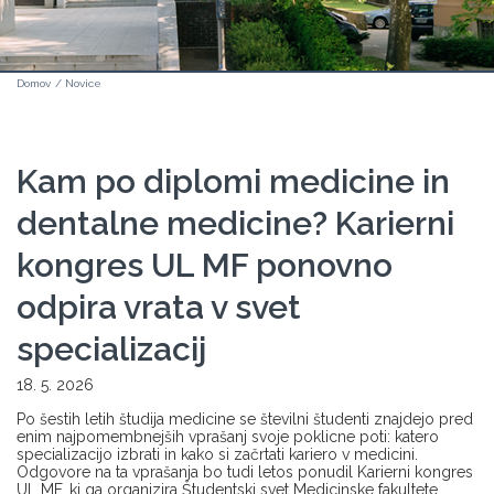
Domov
/
Novice
Kam po diplomi medicine in
dentalne medicine? Karierni
kongres UL MF ponovno
odpira vrata v svet
specializacij
18. 5. 2026
Po šestih letih študija medicine se številni študenti znajdejo pred
enim najpomembnejših vprašanj svoje poklicne poti: katero
specializacijo izbrati in kako si začrtati kariero v medicini.
Odgovore na ta vprašanja bo tudi letos ponudil Karierni kongres
UL MF, ki ga organizira Študentski svet Medicinske fakultete