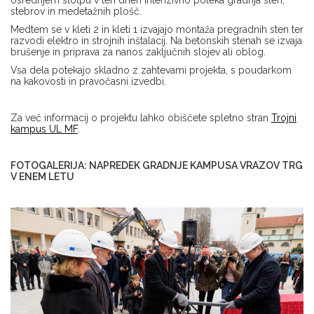
osrednjem stolpu v teh dneh intenzivno poteka gradnja sten,
stebrov in medetažnih plošč.
Medtem se v kleti 2 in kleti 1 izvajajo montaža pregradnih sten ter
razvodi elektro in strojnih inštalacij. Na betonskih stenah se izvaja
brušenje in priprava za nanos zaključnih slojev ali oblog.
Vsa dela potekajo skladno z zahtevami projekta, s poudarkom
na kakovosti in pravočasni izvedbi.
Za več informacij o projektu lahko obiščete spletno stran
Trojni
kampus UL MF
.
FOTOGALERIJA: NAPREDEK GRADNJE KAMPUSA VRAZOV TRG
V ENEM LETU