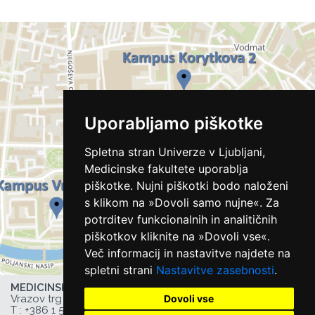
Uporabljamo piškotke
Spletna stran Univerze v Ljubljani,
Medicinske fakultete uporablja
piškotke. Nujni piškotki bodo naloženi
s klikom na »Dovoli samo nujne«. Za
potrditev funkcionalnih in analitičnih
piškotkov kliknite na »Dovoli vse«.
Več informacij in nastavitve najdete na
spletni strani
Nastavitve zasebnosti
.
MEDICINSKA FAKULTETA UL,
Dovoli vse
Vrazov trg 2, 1000 Ljubljana, Slovenija,
T :
+386 1 543 77 00
, F: +386 1 543 77 01,