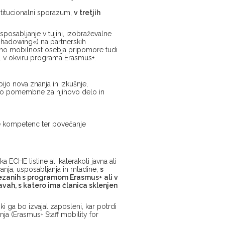
nstitucionalni sporazum,
v tretjih
osabljanje v tujini, izobraževalne
hadowing«) na partnerskih
dično mobilnost osebja pripomore tudi
L v okviru programa Erasmus+.
bijo nova znanja in izkušnje,
i so pomembne za njihovo delo in
anje kompetenc ter povečanje
ka ECHE listine ali katerakoli javna ali
vanja, usposabljanja in mladine,
s
vezanih s programom Erasmus+ ali v
žavah, s katero ima članica sklenjen
ki ga bo izvajal zaposleni, kar potrdi
 (Erasmus+ Staff mobility for