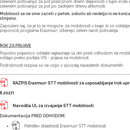
zelenem potovanju) za pot pred prvim dnem dejavnosti v tujini in/ali en
zelenem potovanju) za pot po zadnjem dnevu aktivnosti.
Mobilnost se ne sme začeti v petek, soboto ali nedeljo in ne konč
strnjeno.
Zaposleni naj, če je to le mogoče, za mobilnosti v kraje, ki so oddalj
priporočili programa Erasmus+, izberejo zeleni način potovanja.
ROK ZA PRIJAVE
Popolno prijavnico oddate najkasneje 14 dni pred odhodom na mobiln
oddajo preko portala VIS - prijava na mobilnost.
Podrobnosti razpisa so na voljo v spoodaj navedenih dokumentih.
________________________________________________________________
RAZPIS Erasmus+ STT mobilnosti za usposabljanje (rok up
6.2027)
Navodila UL za izvajanje STT mobilnosti
Dokumentacija PRED ODHODOM:
Potrditev skladnosti Erasmus+ STT mobilnosti