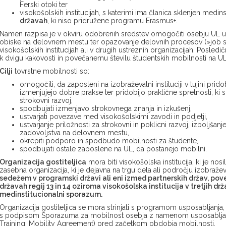
Ferski otoki ter
visokošolskih institucijah, s katerimi ima članica sklenjen medi
državah
, ki niso pridružene programu Erasmus+.
Namen razpisa je v okviru odobrenih sredstev omogočiti osebju UL usp
obiske na delovnem mestu ter opazovanje delovnih procesov (»job s
visokošolskih institucijah ali v drugih ustreznih organizacijah. Posle
k dvigu kakovosti in povečanemu številu študentskih mobilnosti na U
Cilji
tovrstne mobilnosti so:
omogočiti, da zaposleni na izobraževalni instituciji v tujini prido
izmenjujejo dobre prakse ter pridobijo praktične spretnosti, k
strokovni razvoj,
spodbujati izmenjavo strokovnega znanja in izkušenj,
ustvarjati povezave med visokošolskimi zavodi in podjetji,
ustvarjanje priložnosti za strokovni in poklicni razvoj, izboljš
zadovoljstva na delovnem mestu,
okrepiti podporo in spodbudo mobilnosti za študente,
spodbujati ostale zaposlene na UL, da postanejo mobilni.
Organizacija gostiteljica
mora biti visokošolska institucija, ki je nosil
zasebna organizacija, ki je dejavna na trgu dela ali področju izobraže
sedežem v programski državi ali eni izmed partnerskih držav, po
državah regij 13 in 14 oziroma visokošolska institucija v tretjih dr
medinstitucionalni sporazum.
Organizacija gostiteljica se mora strinjati s programom usposabljanja, 
s podpisom Sporazuma za mobilnost osebja z namenom usposabljanja
Training; Mobility Agreement) pred začetkom obdobja mobilnosti.