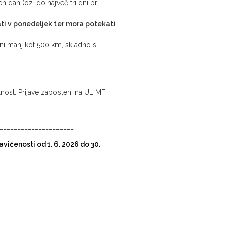
 dan (oz. do največ tri dni pri
ati v ponedeljek ter mora potekati
eni manj kot 500 km, skladno s
ost. Prijave zaposleni na UL MF
_____________________
ravičenosti
od 1. 6. 2026 do 30.