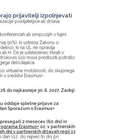
ajo prijavitelji izpolnjevati
izacije pošiljateljice ali država
onferencah ali simpozijih v tujini.
vsaj 50%), ki ustreza Zakonu o
elno), ki na UL ne opravlja
li H. Če je udeleženec hkrati v
okovni šoli mora predložiti potrdilo
ugega delodajalca.
dbo virtualne mobilnosti, do skupnega
an s sredstvi Erasmus+.
026 do najkasneje 30. 6. 2027. Zadnji
asu oddaje spletne prijave za
izdan Sporazum o Erasmus+
presegati 2 mesecev (60 dni) in
programa Erasmus+
oz. v partnerskih
ih dni v partnerskih državah regij 13
an (oz. do največ tri dni pri