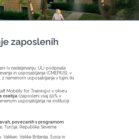
je zaposlenih
ni (v nadaljevanju: UL) podpisala
anja in usposabljanja (CMEPIUS), v
L z namenom usposabljanja v tujini (ki
taff Mobility for Training«) v okviru
 osebja
(zaposleni vsaj 50% v
amenom usposabljanja na instituciji
avah, povezanih s programom
ka, Turčija, Republika Severna
Vatikan, Velika Britanija, Švica in