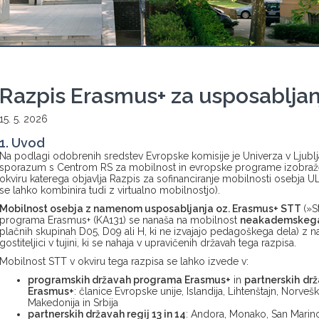
Razpis Erasmus+ za usposabljan
15. 5. 2026
1. Uvod
Na podlagi odobrenih sredstev Evropske komisije je Univerza v Ljublja
sporazum s Centrom RS za mobilnost in evropske programe izobražev
okviru katerega objavlja Razpis za sofinanciranje mobilnosti osebja U
se lahko kombinira tudi z virtualno mobilnostjo).
Mobilnost osebja z namenom usposabljanja oz. Erasmus+ STT
(»S
programa Erasmus+ (KA131) se nanaša na mobilnost
neakademskega
plačnih skupinah D05, D09 ali H, ki ne izvajajo pedagoškega dela) z n
gostiteljici v tujini, ki se nahaja v upravičenih državah tega razpisa.
Mobilnost STT v okviru tega razpisa se lahko izvede v:
programskih državah programa Erasmus+
in
partnerskih
drž
Erasmus+
: članice Evropske unije, Islandija, Lihtenštajn, Norveš
Makedonija in Srbija
partnerskih državah regij 13 in 14
: Andora, Monako, San Marino, 