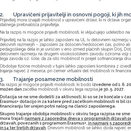
2. Upravičeni prijavitelji in osnovni pogoji, ki jih mor
Prijavitelj mora izvajati mobilnost v upravičeni državi, ki ni država organ
stalnega prebivališča prijavitelja.
Na ta razpis ni mogoče prijaviti mobilnosti, ki vključujejo udeležbo na k
Prijavitelj na ta razpis je lahko zaposleni na UL (v delovnem razmerju 
delovnih razmerjih − zaposleni za določen/nedoločen čas, polno ali d
pedagoškega dela in je uvrščen v eno izmed plačnih skupin D05, D09 a
delovnem razmerju na drugem visokošolskem zavodu oziroma višji str
tega zavoda oz. šole, da za isto mobilnost ni prejel sofinanciranja dr
Obdobje fizične mobilnosti v tujini lahko zaposleni kombinira z izve
trajanja največ 2 meseca, pri čemer virtualni del mobilnosti ni financir
3. Trajanje posamezne mobilnosti
Na razpis je mogoče prijaviti mobilnosti, ki bodo
izvedene od 1. 6. 2
možen dan
začetka mobilnosti v okviru tega razpisa
je 30. 5. 2027.
Dotacija se ne sme dodeliti za aktivnosti, ki so se že končale v č
Erasmus+ dotacijo in za katere pred začetkom mobilnosti ni bil 
financiranju ter urejen potni nalog na članici zaposlenega.
Skupno trajanje obdobja mobilnosti v okviru tega razpisa ne sme 
mora trajati
najmanj 2 zaporedna dneva v programskih državah 
državah, povezanih s programom Erasmus+,
in najmanj 5 zaporedn
in 14 ter tretjih državah
.
Dnevom mobilnosti se lahko doda največ en d