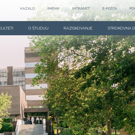
KAZALO
IMENIK
INTRANET
E-POŠTA
PO
KULTETI
O ŠTUDIJU
RAZISKOVANJE
STROKOVNA 