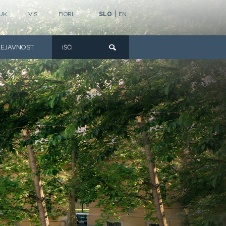
|
UK
VIS
FIORI
SLO
EN
DEJAVNOST