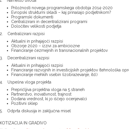
1. Namesto uvoda
Priložnosti novega programskega obdobja 2014-2020
Evropski strukturni skladi – kaj prinašajo podjetnikom?
Programski dokumenti
Centralizirani in decentralizirani programi
Določitev velikosti podjetja
2. Centralizirani razpisi
Aktualni in prihajajoči razpisi
Obzorje 2020 – izzivi za ambiciozne
Financiranje čezmejnih in transnacionalnih projektov
3. Decentralizirani razpisi
Aktualni in prihajajoči razpisi
Financiranje razvojnih in investicijskih projektov (tehnološka opre
Financiranje mehkih vsebin (izobraževanje, itd.)
4. Uspešna vloga projekta
Prepričljiva projektna vloga na 5 straneh
Partnerstvo, inovativnost, trajnost
Dodana vrednost, ki jo iščejo ocenjevalci
Pozitivni sklep
5. Odprta diskusija in zaključna misel
KOTIZACIJA IN GRADIVO