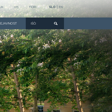
|
UK
VIS
FIORI
SLO
EN
DEJAVNOST