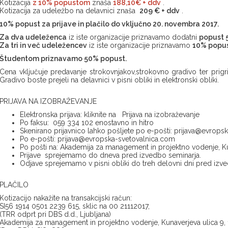
Kotizacija
z 10% popustom
znaša
188,10€ + ddv
.
Kotizacija za udeležbo na delavnici znaša
209 € + ddv
.
10% popust za prijave in plačilo do vključno 20. novembra 2017.
Za dva udeleženca
iz iste organizacije priznavamo dodatni
popust 
Za tri in več udeležencev
iz iste organizacije priznavamo
10% popu
Študentom priznavamo 50% popust.
Cena vključuje predavanje strokovnjakov,strokovno gradivo ter prig
Gradivo boste prejeli na delavnici v pisni obliki in elektronski obliki.
PRIJAVA NA IZOBRAŽEVANJE
Elektronska prijava: kliknite na Prijava na izobraževanje
Po faksu: 059 334 102 enostavno in hitro
Skenirano prijavnico lahko pošljete po e-pošti:
prijava@evropsk
Po e-pošti:
prijava@evropska-svetovalnica.com
Po pošti na: Akademija za management in projektno vodenje, Kun
Prijave sprejemamo do dneva pred izvedbo seminarja.
Odjave sprejemamo v pisni obliki do treh delovni dni pred izv
PLAČILO
Kotizacijo nakažite na transakcijski račun:
SI56 1914 0501 2239 615, sklic na 00 21112017,
(TRR odprt pri DBS d.d., Ljubljana)
Akademija za management in projektno vodenje, Kunaverjeva ulica 9, 