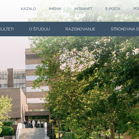
KAZALO
IMENIK
INTRANET
E-POŠTA
PO
KULTETI
O ŠTUDIJU
RAZISKOVANJE
STROKOVNA 