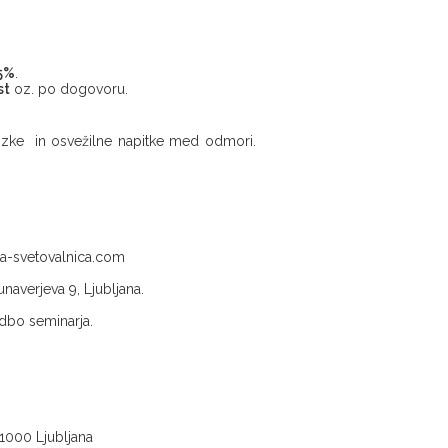
5%
.
st
oz. po dogovoru.
rizke in osvežilne napitke med odmori.
a-svetovalnica.com
averjeva 9, Ljubljana.
edbo seminarja.
1000 Ljubljana