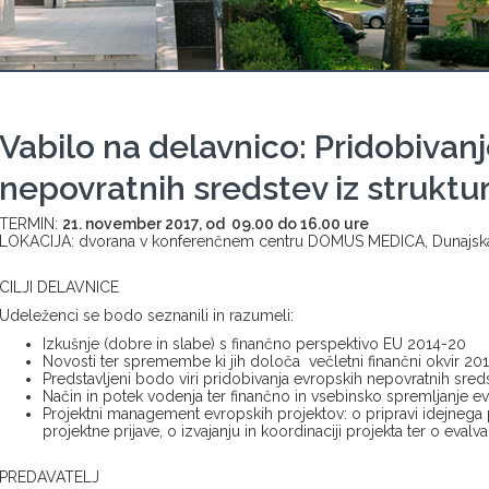
Vabilo na delavnico: Pridobivan
nepovratnih sredstev iz struktu
TERMIN:
21. november 2017, od 09.00 do 16.00 ure
LOKACIJA: dvorana v konferenčnem centru DOMUS MEDICA, Dunajska 
CILJI DELAVNICE
Udeleženci se bodo seznanili in razumeli:
Izkušnje (dobre in slabe) s finančno perspektivo EU 2014-20
Novosti ter spremembe ki jih določa večletni finančni okvir 20
Predstavljeni bodo viri pridobivanja evropskih nepovratnih sredst
Način in potek vodenja ter finančno in vsebinsko spremljanje e
Projektni management evropskih projektov: o pripravi idejnega p
projektne prijave, o izvajanju in koordinaciji projekta ter o eval
PREDAVATELJ