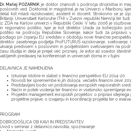
Dr. Matej POŽARNIK
je doktor znanosti s področja strojništva in ma
poslovnih ved. Doktoriral in magistriral je na Univerzi v Mariboru, kjer 
delal kot mladi raziskovalec, asistent in docent. Strokovno se je izp
Britaniji, Universitaet Karlsruhe (TH) v Zvezni republiki Nemčiji ter t
iz ZDA na Karlovi univerzi v Republiki Češki. V letu 2006 je službov
in regionalno politiko, kjer je kot direktor Urada za kohezijsko po
politiko na področju Republike Slovenije, kakor tudi za pripravo
podlago pri črpanju EU sredstev v obdobju nove finančne perspektiv
direktor zasebnega podjetja ProFUTURUS raziskovanje, svetovanje, sto
ukvarja predvsem s poslovnim in podjetniškim svetovanjem na podro
času študija in dela je prejel več priznanj. Je avtor ali soavtor številn
vabljenih predavanj na konferencah in univerzah doma in v tujini.
DELAVNICA JE NAMENJENA
Izkušnje (dobre in slabe) s finančno perspektivo EU 2014-20
Novosti ter spremembe ki jih določa večletni finančni okvir 20
Predstavljeni bodo viri pridobivanja evropskih nepovratnih sredst
Način in potek vodenja ter finančno in vsebinsko spremljanje e
Projektni management evropskih projektov: o pripravi idejnega p
projektne prijave, o izvajanju in koordinaciji projekta ter o eval
PROGRAM
DOBRODOŠLICA OB KAVI IN PREDSTAVITEV
Uvod v seminar z delavnico,navodila, spoznavanje