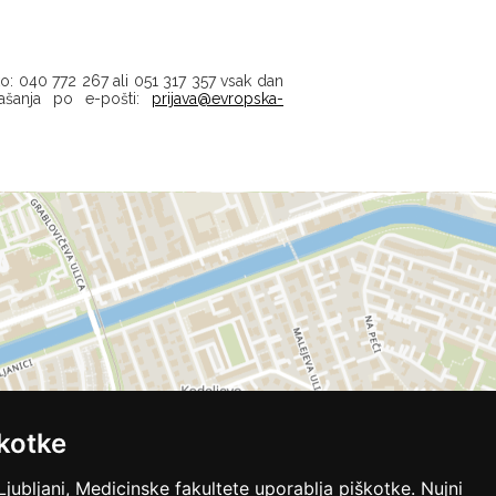
o: 040 772 267 ali 051 317 357 vsak dan
ašanja po e-pošti:
prijava@evropska-
kotke
Ljubljani, Medicinske fakultete uporablja piškotke. Nujni