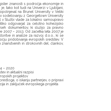
gister znanosti s področja ekonomije in
je, tako kot tudi na Univerzi v Ljubljani,
opolnjeval na Brunel University v Veliki
udi v sodelovanju z Georgetown University
al v Službi vlade za lokalno samoupravo
litiko odgovarjal za celotno kohezijsko
 vseh dokumentov, ki služijo za pravno
e 2007 – 2013. Od začetka leta 2007 je
ritve in analize za razvoj d.o.o., ki se
čju pridobivanja evropskih sredstev. V
ih znanstvenih in strokovnih del, člankov,
14 – 2020
ev in aktualni razpisi
vropskih projektov
redloga, o iskanju partnerjev, o pripravi
vacija in zaključek evropskega projekta