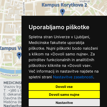
Uporabljamo piškotke
Spletna stran Univerze v Ljubljani,
Medicinske fakultete uporablja
piškotke. Nujni piškotki bodo naloženi
s klikom na »Dovoli samo nujne«. Za
potrditev funkcionalnih in analitičnih
piškotkov kliknite na »Dovoli vse«.
Več informacij in nastavitve najdete na
spletni strani
Nastavitve zasebnosti
.
MEDICINSKA FAKULTETA UL,
Dovoli vse
Vrazov trg 2, 1000 Ljubljana, Slovenija,
T :
+386 1 543 77 00
, F: +386 1 543 77 01,
E:
dekanat@mf.uni-lj.si
,
Dovoli samo nujne
Davčna številka UL MF: 44752385,
Matična številka UL MF: 1627066
Nastavitve
Nastavitve zasebnosti