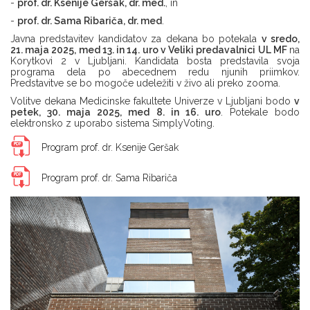
-
prof. dr. Ksenije Geršak, dr. med.
, in
-
prof. dr. Sama Ribariča, dr. med
.
Javna predstavitev kandidatov za dekana bo potekala
v sredo,
21. maja 2025, med 13. in 14. uro v Veliki predavalnici UL MF
na
Korytkovi 2 v Ljubljani. Kandidata bosta predstavila svoja
programa dela po abecednem redu njunih priimkov.
Predstavitve se bo mogoče udeležiti v živo ali preko zooma.
Volitve dekana Medicinske fakultete Univerze v Ljubljani bodo
v
petek, 30. maja 2025, med 8. in 16. uro
. Potekale bodo
elektronsko z uporabo sistema SimplyVoting.
Program prof. dr. Ksenije Geršak
Program prof. dr. Sama Ribariča