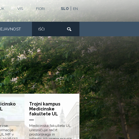
|
UK
VIS
FIORI
SLO
EN
DEJAVNOST
icinsko
Trojni kampus
UL
Medicinske
fakultete UL
e vse
Medicinska fakulteta UL
rmacije
uresničuje načrt
 UL MF v
prostorskega in
u 2026/27.
infrastrukturnega razvoja.