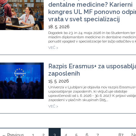
dentalne medicine? Karierni
kongres UL MF ponovno odpi
vrata v svet specializacij
18. 5. 2026
Dogodek bo 23. in 24. maja 2026 in bo študentom ter
mladim diplomantom medicine in dentalne medici
ponudil vpogled v specializacije ter lažjo odločitev o k
VEČ >
Razpis Erasmus+ za usposablj
zaposlenih
15. 5. 2026
Univerza v Ljubljani je objavila nov razpis Erasmus+
usposabljanje zaposlenih, ki vključuje obdobje
upravičenosti od 1. 6. 2026 - 30. 6. 2027. K prijavi vablj
zaposleni v plačnih skupinah D05,…
VEČ >
← Previous
1
2
3
4
5
6
7
…
87
N