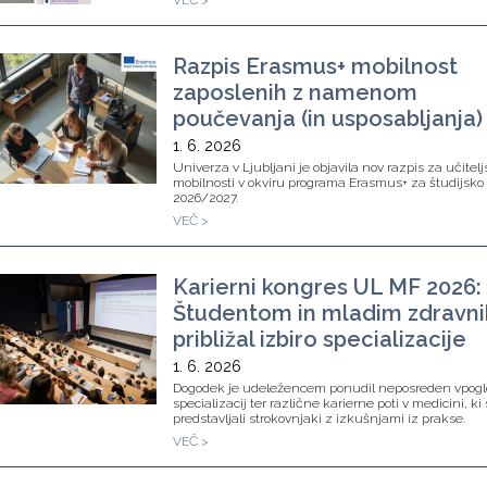
VEČ >
Razpis Erasmus+ mobilnost
zaposlenih z namenom
poučevanja (in usposabljanja)
1. 6. 2026
Univerza v Ljubljani je objavila nov razpis za učitel
mobilnosti v okviru programa Erasmus+ za študijsko 
2026/2027.
VEČ >
Karierni kongres UL MF 2026:
Študentom in mladim zdravn
približal izbiro specializacije
1. 6. 2026
Dogodek je udeležencem ponudil neposreden vpogl
specializacij ter različne karierne poti v medicini, ki 
predstavljali strokovnjaki z izkušnjami iz prakse.
VEČ >