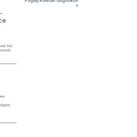
Poglej koledar dogodkov
>
-
ce
več kot
anosti.
ske
a
digrat,