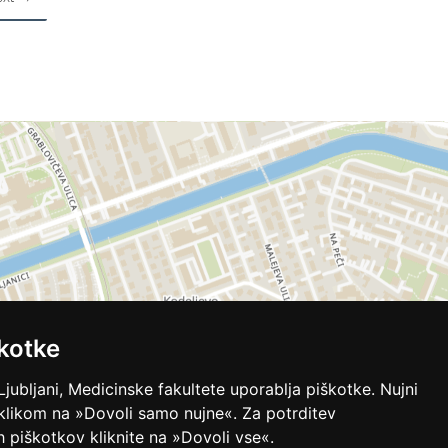
kotke
Ljubljani, Medicinske fakultete uporablja piškotke. Nujni
 klikom na »Dovoli samo nujne«. Za potrditev
ih piškotkov kliknite na »Dovoli vse«.