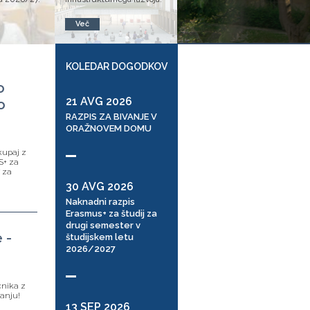
Več
KOLEDAR DOGODKOV
o
21 AVG 2026
o
RAZPIS ZA BIVANJE V
ORAŽNOVEM DOMU
kupaj z
S+ za
7 za
30 AVG 2026
Naknadni razpis
Erasmus+ za študij za
drugi semester v
 -
študijskem letu
2026/2027
čnika z
ranju!
13 SEP 2026