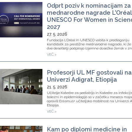
Odprt poziv k nominacijam za
mednarodne nagrade L’Oréal
UNESCO For Women in Scien
2027
27. 5. 2026
Fundacija L’Oréal in UNESCO vabita k predlaganju
kandidatk za prestižne mednarodne nagrade, ki že 
dve desetletji podpirajo izjemne dosežke žensk v zn
VEČ >
Profesorji UL MF gostovali na
Univerzi Adigrat, Etiopija
21. 5. 2026
Učitelje Katedre za pediatrijo in Katedre za infekcij
bolezni in epidemiologijo so v začetku meseca maj
opravili Erasmus+ učiteljsko mobilnost na Univerzi A
Etiopija.
VEČ >
Kam po diplomi medicine in