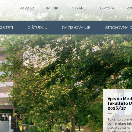
KAZALO
IMENIK
INTRANET
E-POŠTA
PO
KULTETI
O ŠTUDIJU
RAZISKOVANJE
STROKOVNA 
Vpis na Med
fakulteto 
2026/27
Tukaj so zbran
pomembne info
glede vpisa na
študijskem let