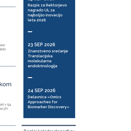
Razpis za Rektorjevo
nagrado UL za
najboljšo inovacijo
leta 2026
23 SEP 2026
jske
leto
Znanstveno srečanje
Translacijska
molekularna
endokrinologija
ikom
24 SEP 2026
Delavnica »Omics
Approaches for
ed v 54
Biomarker Discovery«
so jih