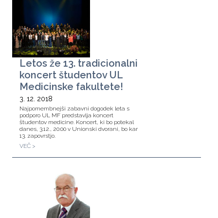
Letos že 13. tradicionalni
koncert študentov UL
Medicinske fakultete!
3. 12. 2018
Najpomembnejši zabavni dogodek leta s
podporo UL MF predstavlja koncert
študentov medicine. Koncert, ki bo potekal
danes, 3.12., 20:00 v Unionski dvorani, bo kar
13. zapovrstjo.
VEČ >