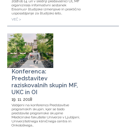
2018 ob 14. uri v srednji predavalnici UL MF
organizirala informativni sestanek
Erasmus+ študijske izmenjave in praktično
usposabljanje za študijsko leto…
VEČ >
Konferenca:
Predstavitev
raziskovalnih skupin MF,
UKC in OI
19. 11. 2018
Vabljeni na konferenco Predstavitve
programskih skupin, kjer se bodo
predstavile programske skupine
Medicinske fakultete Univerze v Ljubljani,
Univerzitetnega kliničnega centra in
Onkološkega…