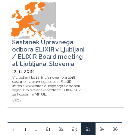
Sestanek Upravnega
odbora ELIXIR v Ljubljani
/ ELIXIR Board meeting
at Ljubljana, Slovenia
12. 11. 2018
V Ljubljani bo 12. in 13. novembra 2018
sestanek Upravnega odbora ELIXIR
(https://www.elixir-europe.org). Sestanek
organizira slovensko vozlišče ELIXIR-SI, ki
ga koordinira MF UL.
VEČ >
←
1
…
81
82
83
84
85
86