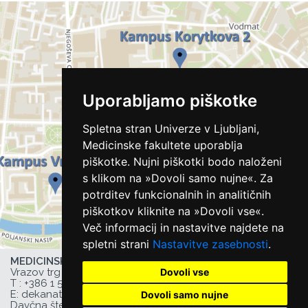
Uporabljamo piškotke
Spletna stran Univerze v Ljubljani,
Medicinske fakultete uporablja
piškotke. Nujni piškotki bodo naloženi
s klikom na »Dovoli samo nujne«. Za
potrditev funkcionalnih in analitičnih
piškotkov kliknite na »Dovoli vse«.
Več informacij in nastavitve najdete na
spletni strani
Nastavitve zasebnosti
.
MEDICINSKA FAKULTETA UL,
Dovoli vse
Vrazov trg 2, 1000 Ljubljana, Slovenija,
T :
+386 1 543 77 00
, F: +386 1 543 77 01,
E:
dekanat@mf.uni-lj.si
,
Dovoli samo nujne
Davčna številka UL MF: 44752385,