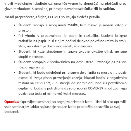
v avli Medicinske fakultete oziroma (če vreme to dopušča) na ploščadi pred
glavnim vhodom. S seboj naj prinesejo navadne
svinčnike HB in radirko.
Zaradi preprečevanja širjenja COVID-19 veljajo sledeča pravila:
Študenti morajo s seboj imeti
maske
, le z masko je možen vstop v
prostor.
Pri vhodu v predavalnico je papir in razkužilo, študent brizgne
razkužilo na papir in si z njim počisti delovno površino (mizo in stol).
Stoli, na katerih je dovoljeno sedeti, so označeni.
Študent, ki kaže simptome in znake akutne okužbe dihal, ne sme
stopiti v prostor.
Študenti vstopajo v predavalnico na desni strani, izstopajo pa na levi
(čez druga vrata).
Študenti, ki bodo udeleženi pri pisnem delu izpita se morajo na poziv
osebe, ki izvaja pisno preverjanje znanja, izkazati bodisi z negativnim
testom na COVID-19, ki ni starejši od sedmih dni, bodisi s potrdilom o
cepljenju, bodisi s potrdilom, da so preboleli COVID-19 in od zadnjega
pozivnega testa ni minilo več kot 6 mesecev.
Opomba:
O
pravljeni seminarji so pogoj za pristop k izpitu. Tisti, ki niso opravili
vseh seminarjev, lahko najkasneje na dan izpita predložijo opravičilo za svoj
izostanek.