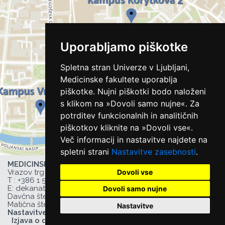
Uporabljamo piškotke
Spletna stran Univerze v Ljubljani,
Medicinske fakultete uporablja
piškotke. Nujni piškotki bodo naloženi
s klikom na »Dovoli samo nujne«. Za
potrditev funkcionalnih in analitičnih
piškotkov kliknite na »Dovoli vse«.
Več informacij in nastavitve najdete na
spletni strani
Nastavitve zasebnosti
.
MEDICINSKA FAKULTETA UL,
Dovoli vse
Vrazov trg 2, 1000 Ljubljana, Slovenija,
T :
+386 1 543 77 00
, F: +386 1 543 77 01,
E:
dekanat@mf.uni-lj.si
,
Dovoli samo nujne
Davčna številka UL MF: 44752385,
Matična številka UL MF: 1627066
Nastavitve
Nastavitve zasebnosti
Izjava o dostopnosti