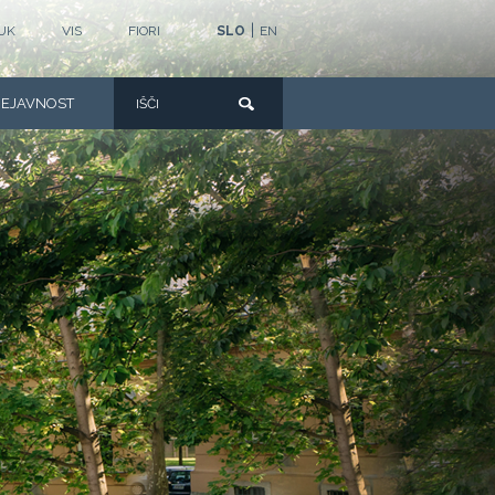
|
UK
VIS
FIORI
SLO
EN
DEJAVNOST