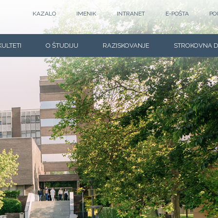
KAZALO
IMENIK
INTRANET
E-POŠTA
PO
KULTETI
O ŠTUDIJU
RAZISKOVANJE
STROKOVNA 