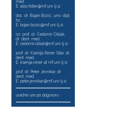
med.
E:
ales.fidler@mf.uni-lj.si
doc. dr. Bojan Božič, univ. dipl.
fiz.
E:
bojan.bozic@mf.uni-lj.si
izr. prof. dr. Čedomir Oblak,
dr. dent. med.
E:
cedomir.oblak@mf.uni-lj.si
prof. dr. Ksenija Rener Sitar, dr.
dent. med.
E: ksenija.rener at mf.uni-lj.si
prof. dr. Peter Jevnikar, dr.
dent. med.
E:
peter.jevnikar@mf.uni-lj.si
uradne ure po dogovoru