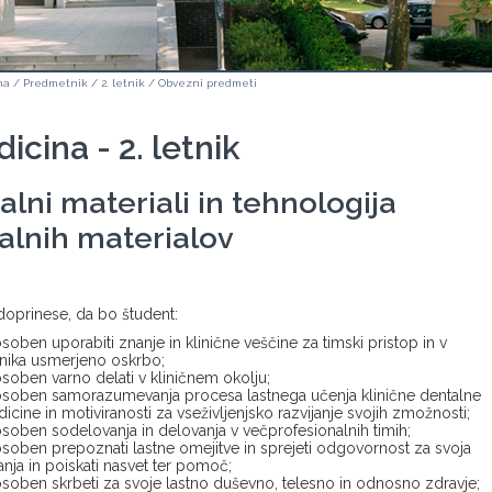
na
/
Predmetnik
/
2. letnik
/
Obvezni predmeti
cina - 2. letnik
alni materiali in tehnologija
alnih materialov
oprinese, da bo študent:
soben uporabiti znanje in klinične veščine za timski pristop in v
nika usmerjeno oskrbo;
soben varno delati v kliničnem okolju;
soben samorazumevanja procesa lastnega učenja klinične dentalne
icine in motiviranosti za vseživljenjsko razvijanje svojih zmožnosti;
soben sodelovanja in delovanja v večprofesionalnih timih;
soben prepoznati lastne omejitve in sprejeti odgovornost za svoja
anja in poiskati nasvet ter pomoč;
soben skrbeti za svoje lastno duševno, telesno in odnosno zdravje;