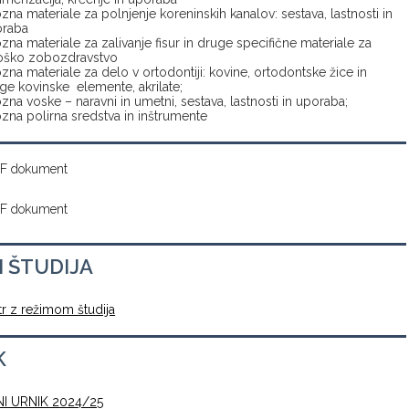
zna materiale za polnjenje koreninskih kanalov: sestava, lastnosti in
oraba
zna materiale za zalivanje fisur in druge specifične materiale za
oško zobozdravstvo
zna materiale za delo v ortodontiji: kovine, ortodontske žice in
ge kovinske elemente, akrilate;
zna voske – naravni in umetni, sestava, lastnosti in uporaba;
zna polirna sredstva in inštrumente
F dokument
F dokument
M ŠTUDIJA
tr z režimom študija
K
I URNIK 2024/25