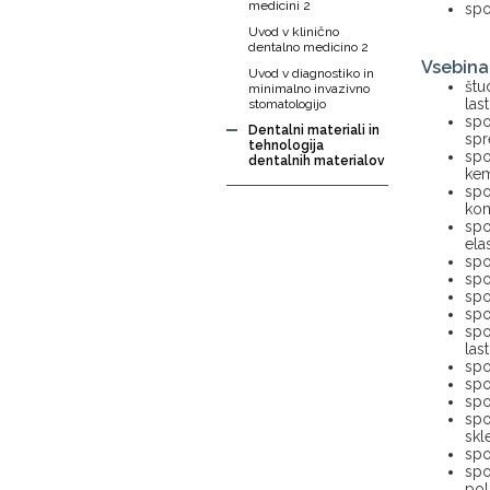
medicini 2
spo
Uvod v klinično
dentalno medicino 2
Vsebina
Uvod v diagnostiko in
štu
minimalno invazivno
las
stomatologijo
spo
Dentalni materiali in
spr
tehnologija
spo
dentalnih materialov
ke
spo
kom
spo
ela
spo
spo
spo
spo
spo
las
spo
spo
spo
spo
skl
spo
spo
pol