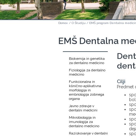
Domov
/
O Študiju
/
EMŠ program Dentalna medici
EMŠ Dentalna medi
Dent
Biokemija in genetika
za dentalno medicino
dent
Fiziologija za dentalno
medicino
Cilji
Funkcionalna in
klinično-aplikativna
Predmet d
morfologija in
embriologija zobnega
spo
organa
bol
spo
Javno zdravje v
spo
dentalni medicini
med
Mikrobiologija in
spo
imunologija za
spo
dentalno medicino
dej
Raziskovanje v dentalni
spo