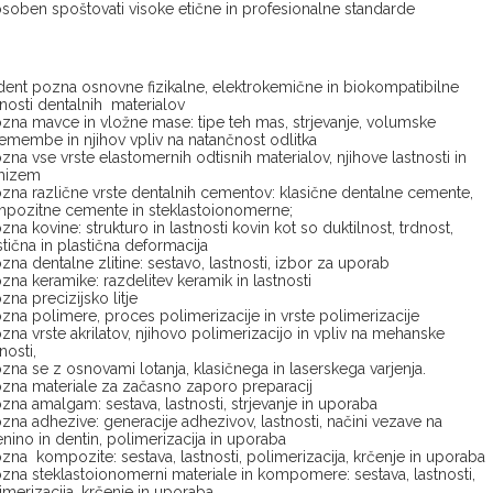
soben spoštovati visoke etične in profesionalne standarde
dent pozna osnovne fizikalne, elektrokemične in biokompatibilne
tnosti dentalnih materialov
zna mavce in vložne mase: tipe teh mas, strjevanje, volumske
emembe in njihov vpliv na natančnost odlitka
zna vse vrste elastomernih odtisnih materialov, njihove lastnosti in
mizem
zna različne vrste dentalnih cementov: klasične dentalne cemente,
pozitne cemente in steklastoionomerne;
zna kovine: strukturo in lastnosti kovin kot so duktilnost, trdnost,
stična in plastična deformacija
zna dentalne zlitine: sestavo, lastnosti, izbor za uporab
zna keramike: razdelitev keramik in lastnosti
zna precizijsko litje
zna polimere, proces polimerizacije in vrste polimerizacije
zna vrste akrilatov, njihovo polimerizacijo in vpliv na mehanske
tnosti,
zna se z osnovami lotanja, klasičnega in laserskega varjenja.
zna materiale za začasno zaporo preparacij
zna amalgam: sestava, lastnosti, strjevanje in uporaba
zna adhezive: generacije adhezivov, lastnosti, načini vezave na
enino in dentin, polimerizacija in uporaba
zna kompozite: sestava, lastnosti, polimerizacija, krčenje in uporaba
zna steklastoionomerni materiale in kompomere: sestava, lastnosti,
imerizacija, krčenje in uporaba