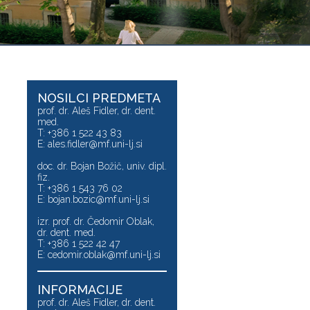
NOSILCI PREDMETA
prof. dr. Aleš Fidler, dr. dent.
med.
T: +386 1 522 43 83
E:
ales.fidler@mf.uni-lj.si
doc. dr. Bojan Božič, univ. dipl.
fiz.
T: +386 1 543 76 02
E:
bojan.bozic@mf.uni-lj.si
izr. prof. dr. Čedomir Oblak,
dr. dent. med.
T: +386 1 522 42 47
E:
cedomir.oblak@mf.uni-lj.si
INFORMACIJE
prof. dr. Aleš Fidler, dr. dent.