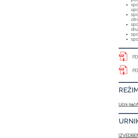
spo
up
spo
otr
spo
dru
spo
spo
PD
PD
REŽI
Učni načr
URNI
IZVEDBEN