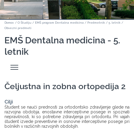
Domov
/
O Študiju
/
EMŠ program Dentalna medicina
/
Predmetnik
/
5. letnik
/
Obvezni predmeti
EMŠ Dentalna medicina - 5.
letnik
Odpri
stranski
meni
Čeljustna in zobna ortopedija 2
Cilji
Študent se nauči prednosti za ortodontsko zdravljenje glede na
razvojna obdobja, enostavne interceptivne posege in spoznati
nepravilnosti, ki so potrebne zdravljenja pri ortodontu. Pri vajah
študent izvede preventivne in osnovne interceptivne posege pri
bolnikih v različnih razvojnih obdobjih.