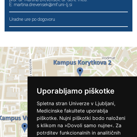
E:
martina.drevensek@mf.uni-lj.si
Uradne ure po dogovoru
Uporabljamo piškotke
Spletna stran Univerze v Ljubljani,
Medicinske fakultete uporablja
piškotke. Nujni piškotki bodo naloženi
s klikom na »Dovoli samo nujne«. Za
potrditev funkcionalnih in analitičnih