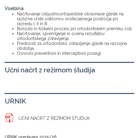
Vsebina
Načrtovanje čeljustnoortopedske obravnave glede na
različne vrste odklonov orofacialnega področja pri
razredu I, II in III
Biološki in fizikalni procesi pri ortodontskem premiku zob
Načrtovanje, spremljanje in ocena rezultatov
ortodontskega zdravljenja
Prednosti za ortodontsko zdravljenje glede na razvojna
obdobja
Osnovni preventivni in interceptivni posegi
Učni načrt z režimom študija
URNIK
UČNI NAČRT Z REŽIMOM ŠTUDIJA
URNIK predavanj 2025/26