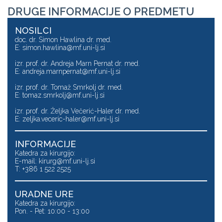
DRUGE INFORMACIJE O PREDMETU
NOSILCI
doc. dr. Simon Hawlina dr. med.
E:
simon.hawlina@mf.uni-lj.si
izr. prof. dr. Andreja Marn Pernat dr. med.
E:
andreja.marnpernat@mf.uni-lj.si
izr. prof. dr. Tomaž Smrkolj dr. med.
E:
tomaz.smrkolj@mf.uni-lj.si
izr. prof. dr. Željka Večerić-Haler dr. med.
E:
zeljka.veceric-haler@mf.uni-lj.si
INFORMACIJE
Katedra za kirurgijo:
E-mail:
kirurg@mf.uni-lj.si
T: +386 1 522 2525
URADNE URE
Katedra za kirurgijo:
Pon. - Pet: 10:00 - 13:00