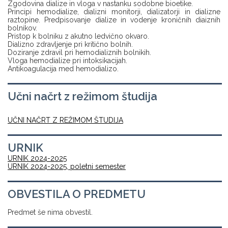
Zgodovina dialize in vloga v nastanku sodobne bioetike.
Principi hemodialize, dializni monitorji, dializatorji in dializne
raztopine. Predpisovanje dialize in vodenje kroničnih diaiznih
bolnikov.
Pristop k bolniku z akutno ledvično okvaro.
Dializno zdravljenje pri kritično bolnih.
Doziranje zdravil pri hemodializnih bolnikih.
Vloga hemodialize pri intoksikacijah.
Antikoagulacija med hemodializo.
Učni načrt z režimom študija
UČNI NAČRT Z REŽIMOM ŠTUDIJA
URNIK
URNIK 2024-2025
URNIK 2024-2025, poletni semester
OBVESTILA O PREDMETU
Predmet še nima obvestil.