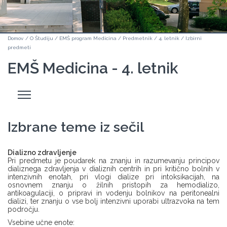
Domov
/
O Študiju
/
EMŠ program Medicina
/
Predmetnik
/
4. letnik
/
Izbirni
predmeti
EMŠ Medicina - 4. letnik
Odpri
stranski
meni
Izbrane teme iz sečil
Dializno zdravljenje
Pri predmetu je poudarek na znanju in razumevanju principov
dializnega zdravljenja v dializnih centrih in pri kritično bolnih v
intenzivnih enotah, pri vlogi dialize pri intoksikacijah, na
osnovnem znanju o žilnih pristopih za hemodializo,
antikoagulaciji, o pripravi in vodenju bolnikov na peritonealni
dializi, ter znanju o vse bolj intenzivni uporabi ultrazvoka na tem
področju.
Vsebine učne enote: