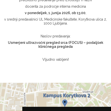
preizkusno predavanje pred izvolitvijo v naziv
docenta za področje interna medicina
v
ponedeljek
,
1. junija 2026, ob 13.00
,
v srednji predavalnici UL Medicinske fakultete, Korytkova ulica 2,
1000 Ljubljana.
Naslov predavanja:
Usmerjeni ultrazvočni pregled srca (FOCUS) – podaljšek
kliničnega pregleda
Vljudno vabljeni!