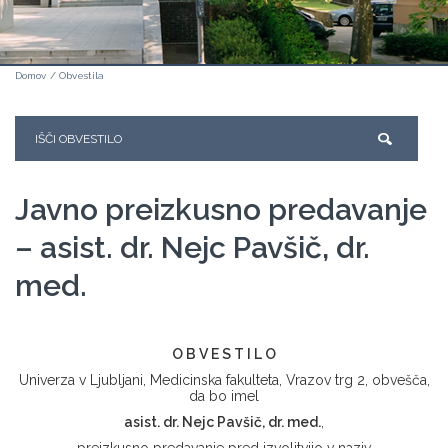
Domov
/
Obvestila
Javno preizkusno predavanje
– asist. dr. Nejc Pavšič, dr.
med.
O B V E S T I L O
Univerza v Ljubljani, Medicinska fakulteta, Vrazov trg 2, obvešča,
da bo imel
asist. dr. Nejc Pavšič, dr. med.
,