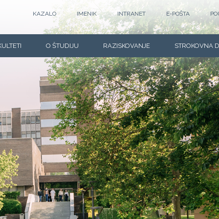
KAZALO
IMENIK
INTRANET
E-POŠTA
PO
KULTETI
O ŠTUDIJU
RAZISKOVANJE
STROKOVNA 