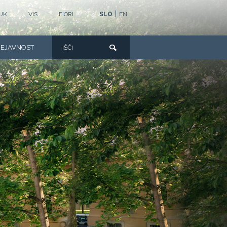
|
UK
VIS
FIORI
SLO
EN
DEJAVNOST