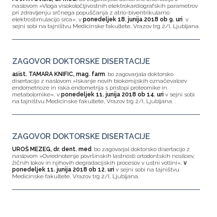
naslovom »Vloga visokoločljivostnih elektrokardiografskih parametrov
pri zdravljenju srčnega popuščanja z atrio-biventrikularno
elektrostimulacijo srca«, v
p
onedeljek 18. junija 2018 ob 9. uri
v
sejni sobi na tajništvu Medicinske fakultete, Vrazov trg 2/I, Ljubljana.
ZAGOVOR DOKTORSKE DISERTACIJE
asist. TAMARA KNIFIC, mag. farm
. bo zagovarjala doktorsko
disertacijo z naslovom »Iskanje novih biokemijskih označevalcev
endometrioze in raka endometrija s pristopi proteomike in
metabolomike«, v
p
onedeljek 11. junija 2018 ob 14. uri
v sejni sobi
na tajništvu Medicinske fakultete, Vrazov trg 2/I, Ljubljana.
ZAGOVOR DOKTORSKE DISERTACIJE
UROŠ MEZEG, dr. dent. med
. bo zagovarjal doktorsko disertacijo z
naslovom »Ovrednotenje površinskih lastnosti ortodontskih nosilcev,
žičnih lokov in njihovih degradacijskih procesov v ustni votlini«,
v
ponedeljek 11. junija 2018 ob 12. uri
v sejni sobi na tajništvu
Medicinske fakultete, Vrazov trg 2/I, Ljubljana.