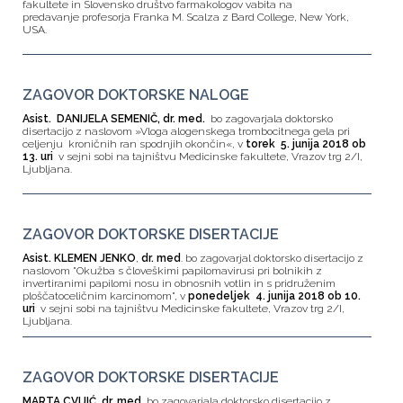
fakultete in Slovensko društvo farmakologov vabita na
predavanje profesorja Franka M. Scalza z Bard College, New York,
USA.
ZAGOVOR DOKTORSKE NALOGE
Asist. DANIJELA SEMENIČ, dr. med.
bo zagovarjala doktorsko
disertacijo z naslovom »Vloga alogenskega trombocitnega gela pri
celjenju kroničnih ran spodnjih okončin«, v
torek 5. junija 2018 ob
13. uri
v sejni sobi na tajništvu Medicinske fakultete, Vrazov trg 2/I,
Ljubljana.
ZAGOVOR DOKTORSKE DISERTACIJE
Asist. KLEMEN JENKO
,
dr. med
. bo zagovarjal doktorsko disertacijo z
naslovom "Okužba s človeškimi papilomavirusi pri bolnikih z
invertiranimi papilomi nosu in obnosnih votlin in s pridruženim
ploščatoceličnim karcinomom", v
ponedeljek 4. junija 2018 ob 10.
uri
v sejni sobi na tajništvu Medicinske fakultete, Vrazov trg 2/I,
Ljubljana.
ZAGOVOR DOKTORSKE DISERTACIJE
MARTA CVIJIĆ, dr. med.
bo zagovarjala doktorsko disertacijo z