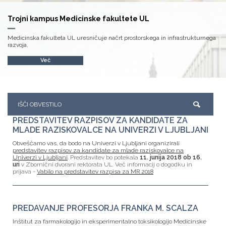
Trojni kampus Medicinske fakultete UL
Medicinska fakulteta UL uresničuje načrt prostorskega in infrastrukturnega
razvoja.
Več
PREDSTAVITEV RAZPISOV ZA KANDIDATE ZA
MLADE RAZISKOVALCE NA UNIVERZI V LJUBLJANI
Obveščamo vas, da bodo na Univerzi v Ljubljani organizirali
predstavitev razpisov za kandidate za mlade raziskovalce na
Univerzi v Ljubljani
. Predstavitev bo potekala
11. junija 2018 ob 16.
uri
v Zbornični dvorani rektorata UL. Več informacij o dogodku in
prijava -
Vabilo na predstavitev razpisa za MR 2018
PREDAVANJE PROFESORJA FRANKA M. SCALZA
Inštitut za farmakologijo in eksperimentalno toksikologijo Medicinske