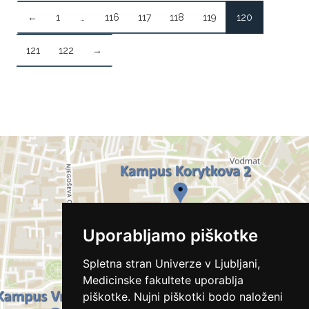
←
1
…
116
117
118
119
120
121
122
→
Uporabljamo piškotke
Spletna stran Univerze v Ljubljani,
Medicinske fakultete uporablja
piškotke. Nujni piškotki bodo naloženi