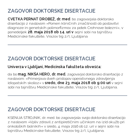
ZAGOVOR DOKTORSKE DISERTACIJE
CVETKA PERNAT DROBEŽ, dr. med
. bo zagovarjala doktorsko
disertacijo z naslovom »Pomen kliničnih značilnosti ob postavitvi
diagnoze in genetskih polimorfizmov za potek Crohnove bolezni«, v
ponedeljek
28. maja 2018 ob 14. uri v
sejni sobi na tajništvu
Medicinske fakultete, Vrazov trg 2/I, Ljubljana
ZAGOVOR DOKTORSKE DISERTACIJE
Univerza v Ljubljani, Medicinska fakulteta obvešča:
da bo
mag. NIKŠA HERO, dr. med.
zagovarjal doktorsko disertacijo z
naslovom: »Primerjava dveh pristopov operativnega zdravljenja
idiopatskih skolioz« v
sredo, dne 23. maja 2018
ob 9:00 uri
v sejni
sobi na tajništvu Medicinske fakultete, Vrazov trg 2/I, Ljubljana.
ZAGOVOR DOKTORSKE DISERTACIJE
KSENIJA STROJNIK, dr. med. bo zagovarjala svojo doktorsko disertacijo
z naslovom »Vpliv zdravil z antipiretičnim učinkom na izid okužb pri
onkoloških bolnikih« v sredo, 4. maja 2016 ob 12. uri v sejni sobi na
tajništvu Medicinske fakultete, Vrazov trg 2/I, Ljubljana.