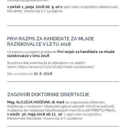
zdravljenja glioblastoma«,
v petek 1. junija
2018 ob 9. uri v
sejni sobi na tajništvu Medicinske
fakultete, Vrazov trg 2/I, Ljubljana.
PRVI RAZPIS ZA KANDIDATE ZA MLADE
RAZISKOVALCE V LETU 2018
Univerza v Ljubljani je objavila
Prvi razpis za kandidate za mlade
raziskovalce v letu 2018
.
Razpisna dokumentacija je objavljena na spletni
strani:
https://www.uni-lj.si/studij/mladi-raziskovalci/
Rok za prijavo je
22. 6. 2018
.
ZAGOVOR DOKTORSKE DISERTACIJE
Mag. A
LOJZIJA HOČEVAR, dr. med
. bo zagovarjala doktorsko
disertacijo z naslovom »Vaskulitis IgA pri odraslih: klinične lastnosti,
incidenca ter validacija klasifikacijskih meril EULAR/PRINTO/PReS«,
v sredo 30. maja 2018 ob 12. uri
v sejni sobi na tajništvu
Medicinske fakultete, Vrazov trg 2/I, Ljubljana.