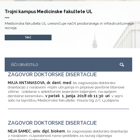
Trojni kampus Medicinske fakultete UL
Medicinska fakulteta UL uresničuje načrt prostorskega in infrastrukturnega
razvoja.
Več
ZAGOVOR DOKTORSKE DISERTACIJE
MAJA ANTANASOVA, dr. dent. med
. bo zagovarjala doktorsko
disertacijo z naslovom »Vpliv utrujanja in priprave površine titanove
zlitine, izdelane s selektivnim laserskim taljenjem, na oprijem
dentalne keramike«,
v petek 1. junija 2018 ob 11:30 uri
v sejni
sobi na tajništvu Medicinske fakultete, Vrazov trg 2/I, Ljubljana.
ZAGOVOR DOKTORSKE DISERTACIJE
NEJA ŠAMEC, univ. dipl. biokem.
bo zagovarjala doktorsko disertacijo
z naslovom »Uporabnost nano-protiteles za razvoj ciljanega