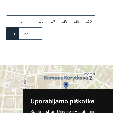
←
1
…
116
117
118
119
120
121
122
→
Uporabljamo piškotke
Spletna stran Univerze v Ljubljani,