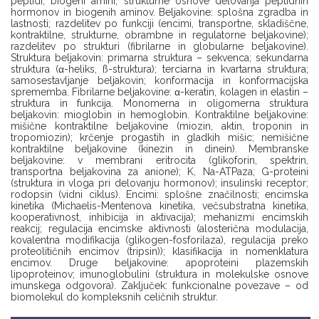
peptidi; biogeni amini; strukturne osnove delovanja peptidnih
hormonov in biogenih aminov. Beljakovine: splošna zgradba in
lastnosti; razdelitev po funkciji (encimi, transportne, skladiščne,
kontraktilne, strukturne, obrambne in regulatorne beljakovine);
razdelitev po strukturi (fibrilarne in globularne beljakovine).
Struktura beljakovin: primarna struktura – sekvenca; sekundarna
struktura (α-heliks, ß-struktura); terciarna in kvartarna struktura;
samosestavljanje beljakovin; konformacija in konformacijska
sprememba. Fibrilarne beljakovine: α-keratin, kolagen in elastin –
struktura in funkcija. Monomerna in oligomerna struktura
beljakovin: mioglobin in hemoglobin. Kontraktilne beljakovine:
mišične kontraktilne beljakovine (miozin, aktin, troponin in
tropomiozin); krčenje progastih in gladkih mišic; nemišične
kontraktilne beljakovine (kinezin in dinein). Membranske
beljakovine: v membrani eritrocita (glikoforin, spektrin,
transportna beljakovina za anione); K, Na-ATPaza; G-proteini
(struktura in vloga pri delovanju hormonov); insulinski receptor;
rodopsin (vidni ciklus). Encimi: splošne značilnosti; encimska
kinetika (Michaelis-Mentenova kinetika, večsubstratna kinetika,
kooperativnost, inhibicija in aktivacija); mehanizmi encimskih
reakcij; regulacija encimske aktivnosti (alosterična modulacija,
kovalentna modifikacija (glikogen-fosforilaza), regulacija preko
proteolitičnih encimov (tripsin)); klasifikacija in nomenklatura
encimov. Druge beljakovine: apoproteini plazemskih
lipoproteinov; imunoglobulini (struktura in molekulske osnove
imunskega odgovora). Zaključek: funkcionalne povezave – od
biomolekul do kompleksnih celičnih struktur.