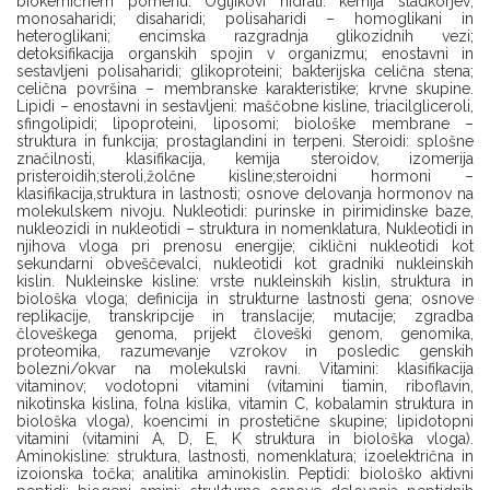
biokemičnem pomenu. Ogljikovi hidrati: kemija sladkorjev;
monosaharidi; disaharidi; polisaharidi – homoglikani in
heteroglikani; encimska razgradnja glikozidnih vezi;
detoksifikacija organskih spojin v organizmu; enostavni in
sestavljeni polisaharidi; glikoproteini; bakterijska celična stena;
celična površina – membranske karakteristike; krvne skupine.
Lipidi – enostavni in sestavljeni: maščobne kisline, triacilgliceroli,
sfingolipidi; lipoproteini, liposomi; biološke membrane –
struktura in funkcija; prostaglandini in terpeni. Steroidi: splošne
značilnosti, klasifikacija, kemija steroidov, izomerija
pristeroidih;steroli,žolčne kisline;steroidni hormoni –
klasifikacija,struktura in lastnosti; osnove delovanja hormonov na
molekulskem nivoju. Nukleotidi: purinske in pirimidinske baze,
nukleozidi in nukleotidi – struktura in nomenklatura, Nukleotidi in
njihova vloga pri prenosu energije; ciklični nukleotidi kot
sekundarni obveščevalci, nukleotidi kot gradniki nukleinskih
kislin. Nukleinske kisline: vrste nukleinskih kislin, struktura in
biološka vloga; definicija in strukturne lastnosti gena; osnove
replikacije, transkripcije in translacije; mutacije; zgradba
človeškega genoma, prijekt človeški genom, genomika,
proteomika, razumevanje vzrokov in posledic genskih
bolezni/okvar na molekulski ravni. Vitamini: klasifikacija
vitaminov; vodotopni vitamini (vitamini tiamin, riboflavin,
nikotinska kislina, folna kislika, vitamin C, kobalamin struktura in
biološka vloga), koencimi in prostetične skupine; lipidotopni
vitamini (vitamini A, D, E, K struktura in biološka vloga).
Aminokisline: struktura, lastnosti, nomenklatura; izoelektrična in
izoionska točka; analitika aminokislin. Peptidi: biološko aktivni