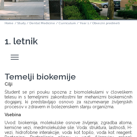
Home
/
Study
/
Dental Medicine
/
Curriculum
/
Year 1
/
Obvezni predmeti
1. letnik
Odpri
stranski
meni
Temelji biokemije
Cilji
Študent se pri pouku spozna z biomolekulami v človeškem
telesu in s temeljnimi zakonitostmi ter mehanizmi biokemičnih
dogajanj, ki predstavljajo osnovo za razumevanje življenjskih
procesov v zdravem in bolezenskem stanju organizma.
Vsebina
Uvod: biokemija, molekulske osnove življenja; zgradba atoma,
kemične vezi, medmolekulske sile. Voda: struktura, lastnosti, H-
vezi, hidrofobne interakcije, voda kot topilo, voda kot reagent.