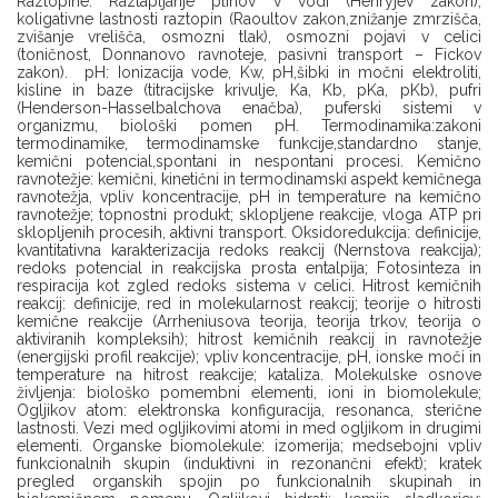
Raztopine: Raztapljanje plinov v vodi (Henryjev zakon),
koligativne lastnosti raztopin (Raoultov zakon,znižanje zmrzišča,
zvišanje vrelišča, osmozni tlak), osmozni pojavi v celici
(toničnost, Donnanovo ravnoteje, pasivni transport – Fickov
zakon). pH: Ionizacija vode, Kw, pH,šibki in močni elektroliti,
kisline in baze (titracijske krivulje, Ka, Kb, pKa, pKb), pufri
(Henderson-Hasselbalchova enačba), puferski sistemi v
organizmu, biološki pomen pH. Termodinamika:zakoni
termodinamike, termodinamske funkcije,standardno stanje,
kemični potencial,spontani in nespontani procesi. Kemično
ravnotežje: kemični, kinetični in termodinamski aspekt kemičnega
ravnotežja, vpliv koncentracije, pH in temperature na kemično
ravnotežje; topnostni produkt; sklopljene reakcije, vloga ATP pri
sklopljenih procesih, aktivni transport. Oksidoredukcija: definicije,
kvantitativna karakterizacija redoks reakcij (Nernstova reakcija);
redoks potencial in reakcijska prosta entalpija; Fotosinteza in
respiracija kot zgled redoks sistema v celici. Hitrost kemičnih
reakcij: definicije, red in molekularnost reakcij; teorije o hitrosti
kemične reakcije (Arrheniusova teorija, teorija trkov, teorija o
aktiviranih kompleksih); hitrost kemičnih reakcij in ravnotežje
(energijski profil reakcije); vpliv koncentracije, pH, ionske moči in
temperature na hitrost reakcije; kataliza. Molekulske osnove
življenja: biološko pomembni elementi, ioni in biomolekule;
Ogljikov atom: elektronska konfiguracija, resonanca, sterične
lastnosti. Vezi med ogljikovimi atomi in med ogljikom in drugimi
elementi. Organske biomolekule: izomerija; medsebojni vpliv
funkcionalnih skupin (induktivni in rezonančni efekt); kratek
pregled organskih spojin po funkcionalnih skupinah in