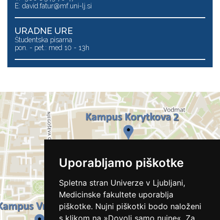
E:
david.fatur@mf.uni-lj.si
URADNE URE
Študentska pisarna
pon. - pet.: med 10 - 13h
Uporabljamo piškotke
Spletna stran Univerze v Ljubljani,
Medicinske fakultete uporablja
piškotke. Nujni piškotki bodo naloženi
s klikom na »Dovoli samo nujne«. Za