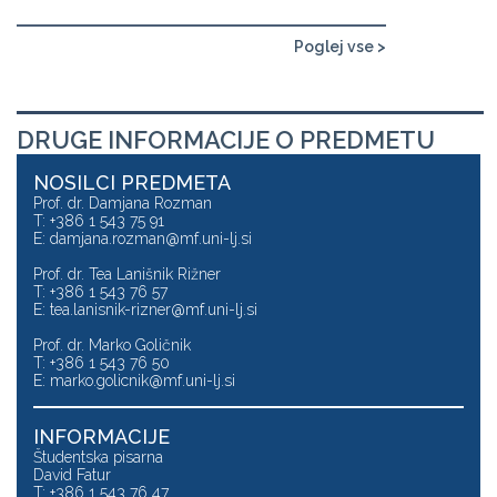
Poglej vse >
DRUGE INFORMACIJE O PREDMETU
NOSILCI PREDMETA
Prof. dr. Damjana Rozman
T: +386 1 543 75 91
E:
damjana.rozman@mf.uni-lj.si
Prof. dr. Tea Lanišnik Rižner
T: +386 1 543 76 57
E:
tea.lanisnik-rizner@mf.uni-lj.si
Prof. dr. Marko Goličnik
T: +386 1 543 76 50
E:
marko.golicnik@mf.uni-lj.si
INFORMACIJE
Študentska pisarna
David Fatur
T: +386 1 543 76 47