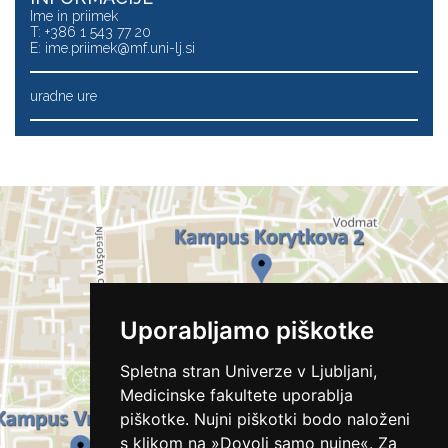
Ime in priimek
T: +386 1 543 77 20
E:
ime.priimek@mf.uni-lj.si
uradne ure
Uporabljamo piškotke
Spletna stran Univerze v Ljubljani,
Medicinske fakultete uporablja
piškotke. Nujni piškotki bodo naloženi
s klikom na »Dovoli samo nujne«. Za