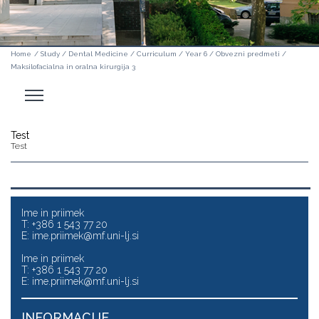
Home
/
Study
/
Dental Medicine
/
Curriculum
/
Year 6
/
Obvezni predmeti
/
Maksilofacialna in oralna kirurgija 3
Odpri
stranski
meni
Test
Test
Ime in priimek
T: +386 1 543 77 20
E:
ime.priimek@mf.uni-lj.si
Ime in priimek
T: +386 1 543 77 20
E:
ime.priimek@mf.uni-lj.si
INFORMACIJE