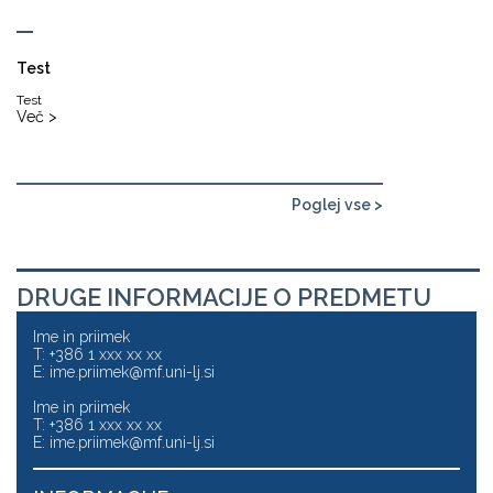
Test
Test
Več >
Poglej vse >
DRUGE INFORMACIJE O PREDMETU
Ime in priimek
T: +386 1 xxx xx xx
E:
ime.priimek@mf.uni-lj.si
Ime in priimek
T: +386 1 xxx xx xx
E:
ime.priimek@mf.uni-lj.si