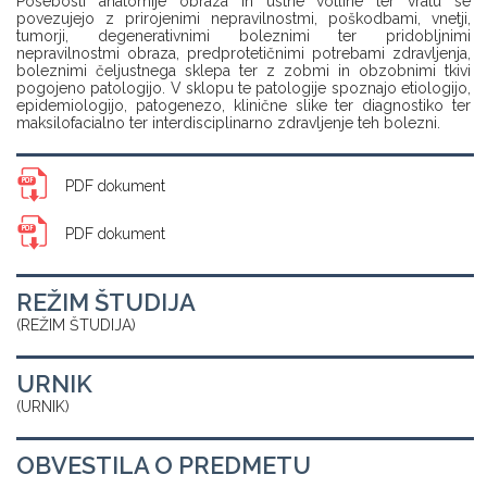
Posebosti anatomije obraza in ustne votline ter vratu se
povezujejo z prirojenimi nepravilnostmi, poškodbami, vnetji,
tumorji, degenerativnimi boleznimi ter pridobljnimi
nepravilnostmi obraza, predprotetičnimi potrebami zdravljenja,
boleznimi čeljustnega sklepa ter z zobmi in obzobnimi tkivi
pogojeno patologijo. V sklopu te patologije spoznajo etiologijo,
epidemiologijo, patogenezo, klinične slike ter diagnostiko ter
maksilofacialno ter interdisciplinarno zdravljenje teh bolezni.
PDF dokument
PDF dokument
REŽIM ŠTUDIJA
(REŽIM ŠTUDIJA)
URNIK
(URNIK)
OBVESTILA O PREDMETU