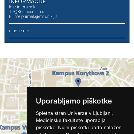
INFORMACIJE
Ime in priimek
T: +386 1 xxx xx xx
E:
ime.priimek@mf.uni-lj.si
uradne ure
Uporabljamo piškotke
Spletna stran Univerze v Ljubljani,
Medicinske fakultete uporablja
piškotke. Nujni piškotki bodo naloženi