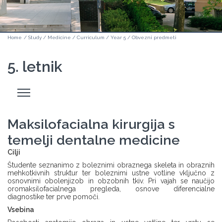
Home
/
Study
/
Medicine
/
Curriculum
/
Year 5
/
Obvezni predmeti
5. letnik
Odpri
stranski
meni
Maksilofacialna kirurgija s
temelji dentalne medicine
Cilji
Študente seznanimo z boleznimi obraznega skeleta in obraznih
mehkotkivnih struktur ter boleznimi ustne votline vključno z
osnovnimi obolenjizob in obzobnih tkiv. Pri vajah se naučijo
oromaksilofacialnega pregleda, osnove diferencialne
diagnostike ter prve pomoči.
Vsebina