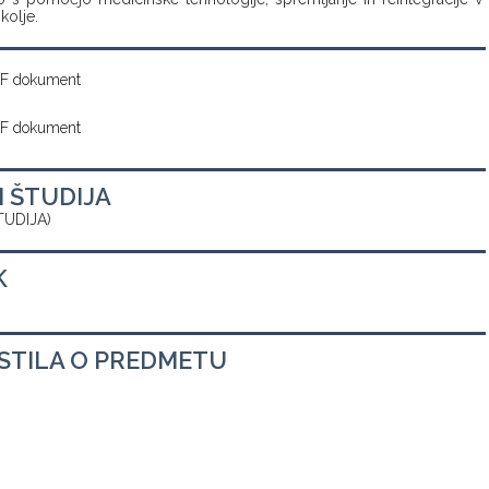
kolje.
F dokument
F dokument
M ŠTUDIJA
TUDIJA)
K
STILA O PREDMETU