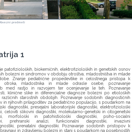
Obvezni predmeti
trija 1
e patofizioloških, biokemičnih, elektrofizioloških in genetskih osnov
ih bolezni in sindromov v obdobju otroštva, mladostništva in mlade
dobe. Znanje pediatrične propedevtike in celostnega pristopa k
vi otroka, mladostnika in mlade odrasle osebe, poznavanje
 med rastjo in razvojem ter ocenjevanje le teh. Poznavanje
ti, klinične slike in diferencialne diagnoze bolezni po etioloških
 različnih starostnih obdobjih. Poznavanje sodobnih diagnostičnih
 in njihovih prilagoditev za pediatrično populacijo, s poudarkom na
jski diagnostiki, presejalni laboratorijski diagnostiki, elektrofiziološki
ki, celoviti slikovni diagnostiki, molekularno-genetski in citogenetski
iki, morfološki in patohistiološki diagnostiki, psiho-socialni
tvi, prehranski analizi, funkcionalni diagnostiki, invazivni
gnostiki, prenatalni diagnostiki. Poznavanje sodobnih pristopov k
obravnavi in zdravljenju bolezni in stanj s poudarkom na posebnostih