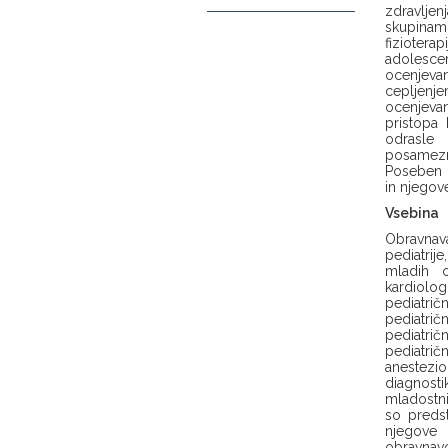
zdravljenj
skupinami
fiziotera
adolesce
ocenjevan
cepljenje
ocenjevan
pristopa
odrasle 
posamezn
Poseben p
in njegov
Vsebina
Obravnava
pediatri
mladih o
kardiolog
pediatrič
pediatrič
pediatrič
pediatri
anesteziol
diagnosti
mladostni
so predst
njegove d
obravnavo