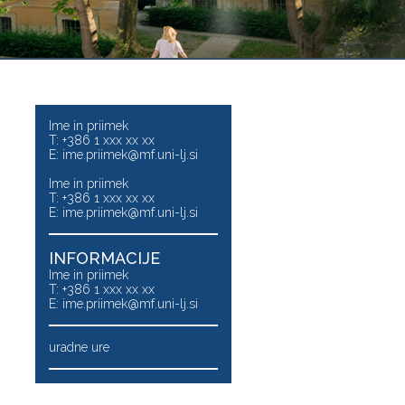
Ime in priimek
T: +386 1 xxx xx xx
E:
ime.priimek@mf.uni-lj.si
Ime in priimek
T: +386 1 xxx xx xx
E:
ime.priimek@mf.uni-lj.si
INFORMACIJE
Ime in priimek
T: +386 1 xxx xx xx
E:
ime.priimek@mf.uni-lj.si
uradne ure