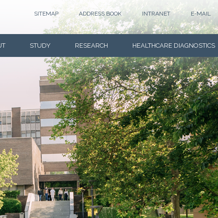
SITEMAP
ADDRESS BOOK
INTRANET
E-MAIL
UT
STUDY
RESEARCH
HEALTHCARE DIAGNOSTICS