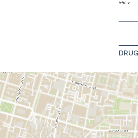
Več >
DRUG