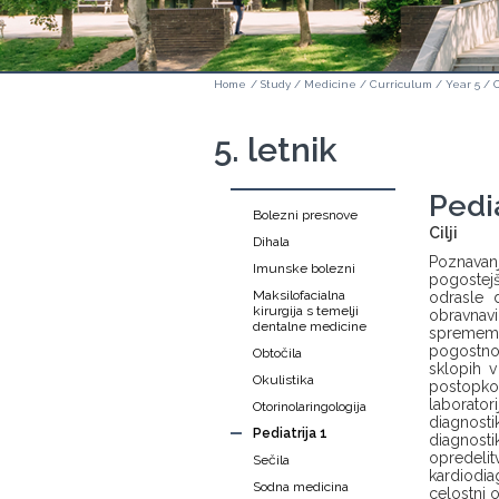
Home
/
Study
/
Medicine
/
Curriculum
/
Year 5
/
5. letnik
Pedia
Bolezni presnove
Cilji
Dihala
Poznavanj
Imunske bolezni
pogostejš
Maksilofacialna
odrasle 
kirurgija s temelji
obravna
dentalne medicine
sprememb
pogostnos
Obtočila
sklopih v
Okulistika
postopkov
laboratori
Otorinolaringologija
diagnosti
Pediatrija 1
diagnost
opredeli
Sečila
kardiodia
Sodna medicina
celostni 