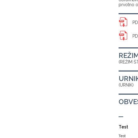
prvotno o
PD
PD
REŽI
(REŽIM Š
URNI
(URNIK)
OBVE
Test
Test