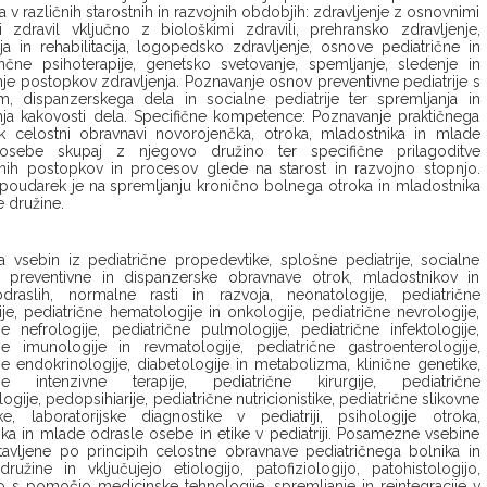
a v različnih starostnih in razvojnih obdobjih: zdravljenje z osnovnimi
 zdravil vključno z biološkimi zdravili, prehransko zdravljenje,
pija in rehabilitacija, logopedsko zdravljenje, osnove pediatrične in
nčne psihoterapije, genetsko svetovanje, spemljanje, sledenje in
je postopkov zdravljenja. Poznavanje osnov preventivne pediatrije s
m, dispanzerskega dela in socialne pediatrije ter spremljanja in
ja kakovosti dela. Specifične kompetence: Poznavanje praktičnega
 k celostni obravnavi novorojenčka, otroka, mladostnika in mlade
osebe skupaj z njegovo družino ter specifične prilagoditve
ih postopkov in procesov glede na starost in razvojno stopnjo.
oudarek je na spremljanju kronično bolnega otroka in mladostnika
e družine.
 vsebin iz pediatrične propedevtike, splošne pediatrije, socialne
je, preventivne in dispanzerske obravnave otrok, mladostnikov in
draslih, normalne rasti in razvoja, neonatologije, pediatrične
ije, pediatrične hematologije in onkologije, pediatrične nevrologije,
ne nefrologije, pediatrične pulmologije, pediatrične infektologije,
ne imunologije in revmatologije, pediatrične gastroenterologije,
ne endokrinologije, diabetologije in metabolizma, klinične genetike,
čne intenzivne terapije, pediatrične kirurgije, pediatrične
ogije, pedopsihiarije, pediatrične nutricionistike, pediatrične slikovne
ke, laboratorijske diagnostike v pediatriji, psihologije otroka,
ka in mlade odrasle osebe in etike v pediatriji. Posamezne vsebine
avljene po principih celostne obravnave pediatričnega bolnika in
ružine in vključujejo etiologijo, patofiziologijo, patohistologijo,
 s pomočjo medicinske tehnologije, spremljanje in reintegracije v