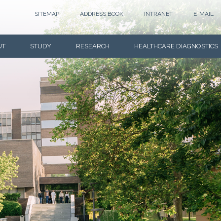
SITEMAP
ADDRESS BOOK
INTRANET
E-MAIL
UT
STUDY
RESEARCH
HEALTHCARE DIAGNOSTICS