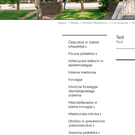
Home
/
Study
/
Dental Medicine
/
Curriculum
/
Ye
Test
Test
Čeljustna in zobna
ortopedija 1
Fiksna protetika 1
Infekcijske bolezni in
epidemiologija
Interna medicina
Kirurgija
Klinična fiziologija
stomatognatega
sistema
Maksilofacialna in
oralna kirurgija 1
Medicinska klinika 1
Otroško in preventivno
zobozdravstvo 1
Snemna protetika 1