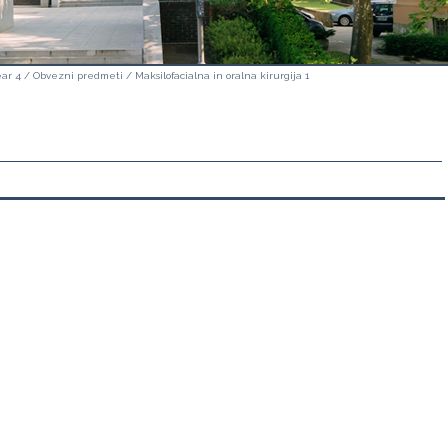
ar 4
/
Obvezni predmeti
/
Maksilofacialna in oralna kirurgija 1