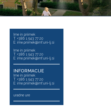
Ime in priimek
T: +386 1 543 77 20
E:
ime.priimek@mf.uni-lj.si
Ime in priimek
T: +386 1 543 77 20
E:
ime.priimek@mf.uni-lj.si
INFORMACIJE
Ime in priimek
T: +386 1 543 77 20
E:
ime.priimek@mf.uni-lj.si
uradne ure