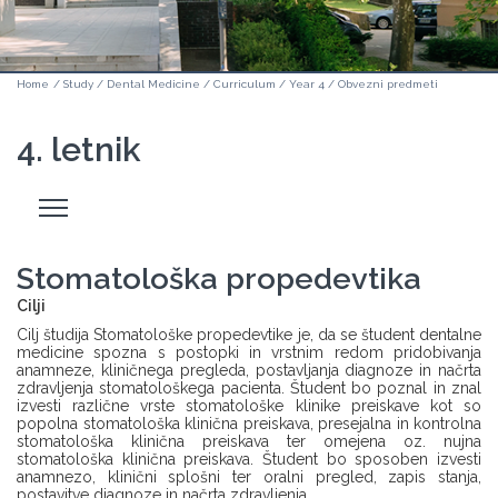
Home
/
Study
/
Dental Medicine
/
Curriculum
/
Year 4
/
Obvezni predmeti
4. letnik
Odpri
stranski
meni
Stomatološka propedevtika
Cilji
Cilj študija Stomatološke propedevtike je, da se študent dentalne
medicine spozna s postopki in vrstnim redom pridobivanja
anamneze, kliničnega pregleda, postavljanja diagnoze in načrta
zdravljenja stomatološkega pacienta. Študent bo poznal in znal
izvesti različne vrste stomatološke klinike preiskave kot so
popolna stomatološka klinična preiskava, presejalna in kontrolna
stomatološka klinična preiskava ter omejena oz. nujna
stomatološka klinična preiskava. Študent bo sposoben izvesti
anamnezo, klinični splošni ter oralni pregled, zapis stanja,
postavitve diagnoze in načrta zdravljenja.