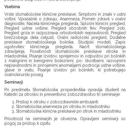
Vsebina
Vrste stomatološke klinične preiskave, Simptomi in znaki v ustni
votlini, Vprašalnik o zdravju, Anamneza, Pomen zdravil v oralni
diagnostiki, Načela kliničnega pregleda, Splošni klinični pregled,
Pregled ustne votline, Pregled obzobnih tkiv, Pregled zob,
Pregled griza in razpoznava ortodontskih nepravilnosti, Pregled
brezzobega dela čeljusti, Oralni radiološki pregled, Dodatne
preiskave stomatološkega bolnika, Študijski modeli, Zapis
ugotovitev kliničnega pregleda, Načrt stomatološkega
zdravljenja, Posebnosti stomatološki preiskave otroka in
mladostnika, Pisanje izvidov, sprejemov in odpustov pri bolnikih
z malignimi in benignimi boleznimi, po- škodbami, razvojnimi
nepravilnostmi in prirojenimi anomalijami področja ustne votline,
glave in vratu, Pisanje izvidov pri bolnikih, ki potrebujejo
oralnokirurški poseg.
Seminarji
Pri predmetu Stomatološka propedevtika opravlja študent na
Katedri za otroško in preventivno zobozdravstvo tri seminarje:
Pristop k otroku v zobozdravniški ambulanti
Stomatološka anamneza pri otroku in mladostniku
Stomatološka klinična preiskave pri otrok in mladostniku
Prisotnost na seminarjih je obvezna. Opravljeni seminarji so
pogoj za pristop k izpitu.