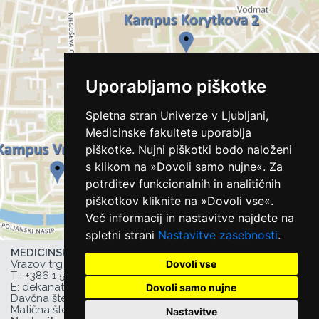
Uporabljamo piškotke
Spletna stran Univerze v Ljubljani,
Medicinske fakultete uporablja
piškotke. Nujni piškotki bodo naloženi
s klikom na »Dovoli samo nujne«. Za
potrditev funkcionalnih in analitičnih
piškotkov kliknite na »Dovoli vse«.
Več informacij in nastavitve najdete na
spletni strani
Nastavitve zasebnosti
.
MEDICINSKA FAKULTETA UL,
Dovoli vse
Vrazov trg 2, 1000 Ljubljana, Slovenija,
T :
+386 1 543 77 00
, F: +386 1 543 77 01,
E:
dekanat@mf.uni-lj.si
,
Dovoli samo nujne
Davčna številka UL MF: 44752385,
Matična številka UL MF: 1627066
Nastavitve