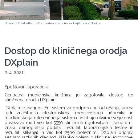
Domov
/
O fakulteti
/
Centralna medicinska knjižnica
/
Novice
Dostop do kliničnega orodja
DXplain
2. 4. 2021
Spoštovani uporabniki,
Centralna medicinska knjižnica je zagotovila dostop do
kliničnega orodja DXplain.
DXplain je diagnostični sistem za podporo pri odločanju, ki ima
tudi značilnosti elektronskega medicinskega učbenika in
medicinskega referenčnega sistema. Vsebuje okvirne verjetnosti
povezave med več kot 5550 kliničnimi ugotovitvami (simptomi,
znaki, demografski podatki, rezultati laboratorijskih testov in
rezultati slikanja) in več kot 2500 boleznimi. DXplain pripravi
seznam različnih diagnoz, ki lahko pojasnijo klinične ugotovitve,