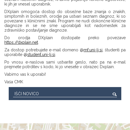
ki jih je vnesel uporabnik.
DXplain omogoča dostop do obsežne baze znanja o znakih,
simptomih in boleznih, orodje pa ustvari seznam diagnoz, ki so
povezane s kliničnimi znaki. Program ne nudi dokončne klinične
diagnoze in se ne sme uporabljati kot nadomestek za
zdravniško postavljanje diagnoze.
Do orodja DXplain dostopate preko povezave
https://dxplain.net
.
Za dostop potrebujete e-mail domeno @
mf.uni-lj.si
, študenti pa
uporabite @
student.uni-lj.si
.
Po vnosu e-naslova sami ustvarite geslo, nato pa na e-mail
prejmete potrditev s kodo, ki jo vnesete v obrazec Dxplain.
Vabimo vas k uporabi!
Vaša CMK